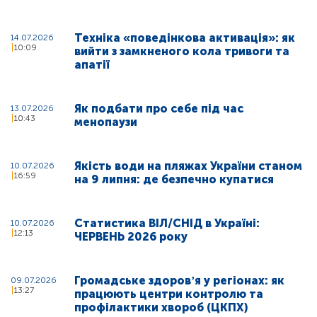
Техніка «поведінкова активація»: як
14.07.2026
10:09
вийти з замкненого кола тривоги та
апатії
Як подбати про себе під час
13.07.2026
10:43
менопаузи
Якість води на пляжах України станом
10.07.2026
16:59
на 9 липня: де безпечно купатися
Статистика ВІЛ/СНІД в Україні:
10.07.2026
12:13
ЧЕРВЕНЬ 2026 року
Громадське здоровʼя у регіонах: як
09.07.2026
13:27
працюють центри контролю та
профілактики хвороб (ЦКПХ)