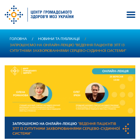
Перейти
ГОЛОВНА
/
НОВИНИ ТА ПУБЛІКАЦІЇ
/
до
ЗАПРОШУЄМО НА ОНЛАЙН-ЛЕКЦІЮ "ВЕДЕННЯ ПАЦІЄНТІВ ЗПТ ІЗ
основного
СУПУТНІМИ ЗАХВОРЮВАННЯМИ СЕРЦЕВО-СУДИННОЇ СИСТЕМИ"
вмісту