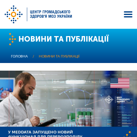
Перейти
НОВИНИ ТА ПУБЛІКАЦІЇ
до
основного
вмісту
ГОЛОВНА
/
НОВИНИ ТА ПУБЛІКАЦІЇ