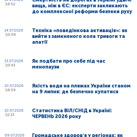
16:52
вища, ніж в ЄС: експерти закликають
до комплексної реформи безпеки руху
Техніка «поведінкова активація»: як
14.07.2026
10:09
вийти з замкненого кола тривоги та
апатії
Як подбати про себе під час
13.07.2026
10:43
менопаузи
Якість води на пляжах України станом
10.07.2026
16:59
на 9 липня: де безпечно купатися
Статистика ВІЛ/СНІД в Україні:
10.07.2026
12:13
ЧЕРВЕНЬ 2026 року
Громадське здоровʼя у регіонах: як
09.07.2026