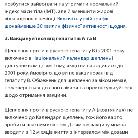
позбутися зайвої ваги та утримати нормальний
індекс маси тіла (ІМТ), але й зменшити жирові
відкладення в печінці. ​​
Включіть у свій графік
щонайменше 30 хвилин фізичної активності щодня
.
3. Вакцинуйтеся від гепатитів A та B
Щеплення проти вірусного гепатиту B із 2001 року
включено в
Національний календар щеплень
і
доступне всім дітям. Тому, якщо ви народилися до
2001 року, ймовірно, що ви не вакциновані від
гепатиту B. Обмежень для щеплення за віком немає,
тож зверніться до свого лікаря та проконсультуйтеся
щодо отримання вакцини.
Щеплення проти вірусного гепатиту A (жовтяниця) не
включено до Календаря щеплень, тож його варто
зробити власним коштом. Дітям цю вакцину можна
вводити з 12 місяців життя з інтервалом між дозами