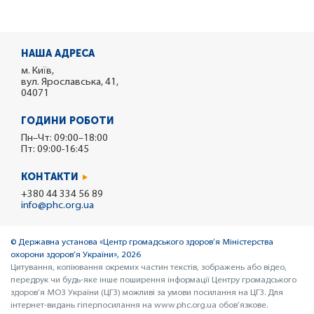
НАША АДРЕСА
м. Київ,
вул. Ярославська, 41,
04071
ГОДИНИ РОБОТИ
Пн–Чт: 09:00–18:00
Пт: 09:00-16:45
КОНТАКТИ
+380 44 334 56 89
info@phc.org.ua
© Державна установа «Центр громадського здоров’я Міністерства
охорони здоров’я України», 2026
Цитування, копіювання окремих частин текстів, зображень або відео,
передрук чи будь-яке інше поширення інформації Центру громадського
здоров’я МОЗ України (ЦГЗ) можливі за умови посилання на ЦГЗ. Для
інтернет-видань гіперпосилання на www.phc.org.ua обов’язкове.