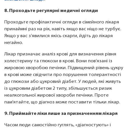
8. Проходьте регулярні медичні огляди
Проходьте профілактичні огляди в сімейного лікаря
принаймні раз на рік, навіть якщо вас ніщо не турбує.
Якщо у вас з’явилися якісь скарги, йдіть до лікаря
негайно.
Лікар призначає аналіз крові для визначення рівня
холестерину та глюкози в крові. Вони пов’язані із
жировою хворобою печінки. Підвищений рівень цукру
в крові може свідчити про порушення толерантності
до глюкози або цукровий діабет. У людей, які живуть
із цукровим діабетом 2 типу, збільшується ризик
неалкогольної жирової хвороби печінки. Проте
пам’ятайте, що діагноз може поставити тільки лікар.
9. Приймайте ліки лише за призначенням лікаря
Часом люди самостійно гуглять, «діагностують» і