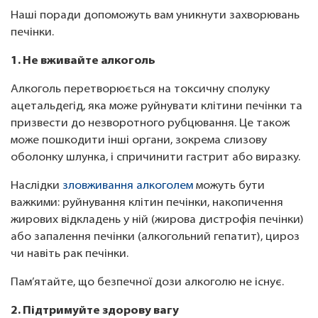
Наші поради допоможуть вам уникнути захворювань
печінки.
1. Не вживайте алкоголь
Алкоголь перетворюється на токсичну сполуку
ацетальдегід, яка може руйнувати клітини печінки та
призвести до незворотного рубцювання. Це також
може пошкодити інші органи, зокрема слизову
оболонку шлунка, і спричинити гастрит або виразку.
Наслідки
зловживання алкоголем
можуть бути
важкими: руйнування клітин печінки, накопичення
жирових відкладень у ній (жирова дистрофія печінки)
або запалення печінки (алкогольний гепатит), цироз
чи навіть рак печінки.
Пам’ятайте, що безпечної дози алкоголю не існує.
2. Підтримуйте здорову вагу