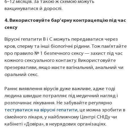
6–12 місяців. За такою ж схемою можуть
вакцинуватися й дорослі.
4. Використовуйте бар’єрну контрацепцію під час
сексу
Вірусні гепатити B і C можуть передаватися через
кров, сперму та інші біологічні рідини. Тож пам’ятайте
про правило № 1 безпечного сексу — захист під час
кожного сексуального контакту. Використовуйте
презервативи, якщо маєте вагінальний, анальний чи
оральний секс.
Раннє виявлення вірусів дуже важливе, адже тоді
людина швидше потрапляє під медичний нагляд і
розпочинає лікування. Не забувайте регулярно
тестуватися на вірусні гепатити
, це можна зробити в
сімейного лікаря, у найближчому Центрі СНІДу чи
кабінеті «Довіра», в неурядових організаціях.