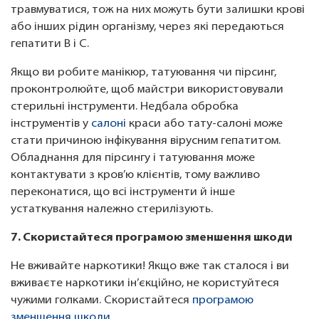
травмуватися, тож на них можуть бути залишки крові
або інших рідин організму, через які передаються
гепатити B і C.
Якщо ви робите манікюр, татуювання чи пірсинг,
проконтролюйте, щоб майстри використовували
стерильні інструменти. Недбала обробка
інструментів у
салоні
краси або тату-салоні може
стати причиною інфікування вірусним гепатитом.
Обладнання для пірсингу і татуювання може
контактувати з кров’ю клієнтів, тому важливо
переконатися, що всі інструменти й інше
устаткування належно стерилізують.
7. Скористайтеся програмою зменшення шкоди
Не вживайте наркотики! Якщо вже так сталося і ви
вживаєте наркотики ін’єкційно, не користуйтеся
чужими голками. Скористайтеся
програмою
зменшення шкоди
.