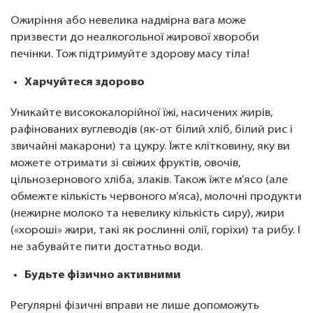
Ожиріння або невелика надмірна вага може
призвести до неалкогольної жирової хвороби
печінки. Тож підтримуйте здорову масу тіла!
Харчуйтеся здорово
Уникайте висококалорійної їжі, насичених жирів,
рафінованих вуглеводів (як-от білий хліб, білий рис і
звичайні макарони) та цукру. Їжте клітковину, яку ви
можете отримати зі свіжих фруктів, овочів,
цільнозернового хліба, злаків. Також їжте м’ясо (але
обмежте кількість червоного м’яса), молочні продукти
(нежирне молоко та невелику кількість сиру), жири
(«хороші» жири, такі як рослинні олії, горіхи) та рибу. І
не забувайте пити достатньо води.
Будьте фізично активними
Регулярні фізичні вправи не лише допоможуть