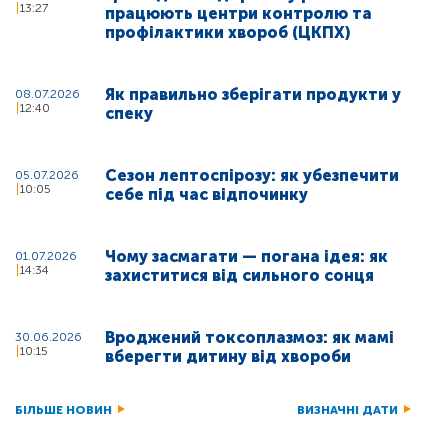
13:27
працюють центри контролю та
профілактики хвороб (ЦКПХ)
Як правильно зберігати продукти у
08.07.2026
12:40
спеку
Сезон лептоспірозу: як убезпечити
05.07.2026
10:05
себе під час відпочинку
Чому засмагати — погана ідея: як
01.07.2026
14:34
захиститися від сильного сонця
Вроджений токсоплазмоз: як мамі
30.06.2026
10:15
вберегти дитину від хвороби
БІЛЬШЕ НОВИН
ВИЗНАЧНІ ДАТИ