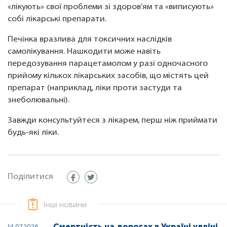
«лікують» свої проблеми зі здоров’ям та «виписують»
собі лікарські препарати.
Печінка вразлива для токсичних наслідків
самолікування. Нашкодити може навіть
передозування парацетамолом у разі одночасного
прийому кількох лікарських засобів, що містять цей
препарат (наприклад, ліки проти застуди та
знеболювальні).
Завжди консультуйтеся з лікарем, перш ніж приймати
будь-які ліки.
Поділитися
Інші новини
Смертність на дорогах в Україні удвічі
14.07.2026