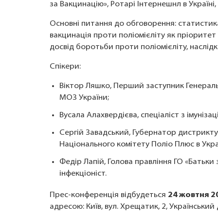
за Вакцинацію», Ротарі Інтернешнл в Україн
Основні питання до обговорення: статистика 
вакцинація проти поліомієліту як пріоритет г
досвід боротьби проти поліомієліту, наслідки
Спікери:
Віктор Ляшко, Перший заступник Генерал
МОЗ України;
Вусала Алахвердієва, спеціаліст з імуніз
Сергій Завадський, Губернатор дистрикту Р
Національного комітету Поліо Плюс в Укра
Федір Лапій, Голова правління ГО «Батьки 
інфекціоніст.
Прес-конференція відбудеться
24 жовтня 2
адресою: Київ, вул. Хрещатик, 2, Український 