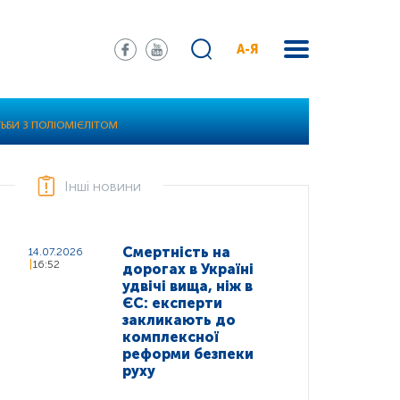
А-Я
ТЬБИ З ПОЛІОМІЄЛІТОМ
Інші новини
Смертність на
14.07.2026
16:52
дорогах в Україні
удвічі вища, ніж в
ЄС: експерти
закликають до
комплексної
реформи безпеки
руху