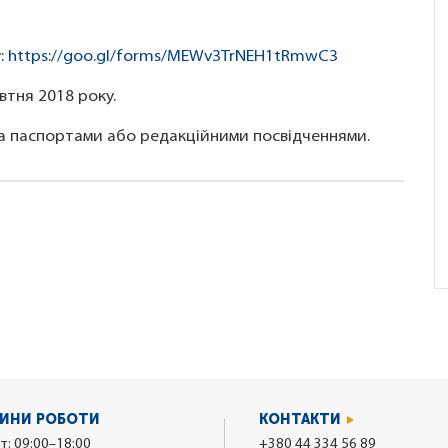
:
https://goo.gl/forms/MEWv3TrNEH1tRmwC3
втня 2018 року.
за паспортами або редакційними посвідченнями.
ИНИ РОБОТИ
КОНТАКТИ
т: 09:00–18:00
+380 44 334 56 89