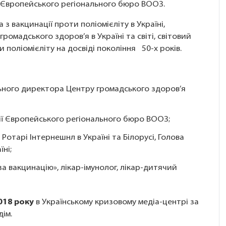
і, Європейського регіонального бюро ВООЗ.
з вакцинації проти поліомієліту в Україні,
ромадського здоров’я в Україні та світі, світовий
 поліомієліту на досвіді покоління 50-х років.
ьного директора Центру громадського здоров’я
ації Європейського регіонального бюро ВООЗ;
отарі Інтернешнл в Україні та Білорусі, Голова
їні;
за вакцинацію», лікар-імунолог, лікар-дитячий
018 року
в Українському кризовому медіа-центрі за
дім.