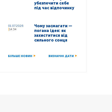
убезпечити себе
під час відпочинку
Чому засмагати —
01.07.2026
14:34
погана ідея: як
захиститися від
сильного сонця
БІЛЬШЕ НОВИН
ВИЗНАЧНІ ДАТИ