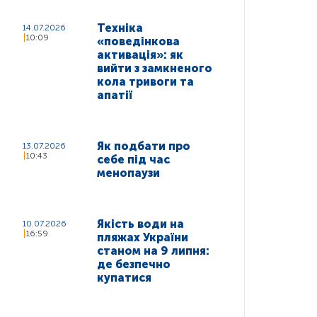
Техніка
14.07.2026
10:09
«поведінкова
активація»: як
вийти з замкненого
кола тривоги та
апатії
Як подбати про
13.07.2026
10:43
себе під час
менопаузи
Якість води на
10.07.2026
16:59
пляжах України
станом на 9 липня:
де безпечно
купатися