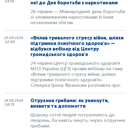
13:05
неї до Дня боротьби з наркотиками
26 червня — Міжнародний день боротьби
зі зловживанням наркотиками й їхнім
незаконним обігом.
«Вплив тривалого стресу війни, шляхи
25.06.2024
12:08
підтримки психічного здоров'я» —
відбувся вебінар від Центру
громадського здоров'я
24 червня Центр громадського здоров'я
МОЗ України (ЦГЗ) провів вебінар на тему
«Вплив тривалого стресу війни, шляхи
підтримки психічного здоров'я».
Спікерка Ірина Франкова розповіла про:
Отруєння грибами: як уникнути,
24.06.2024
18:33
виявити та допомогти
Щороку сотні людей потрапляють до
лікарень, ба навіть гинуть, через отруєння
грибами.