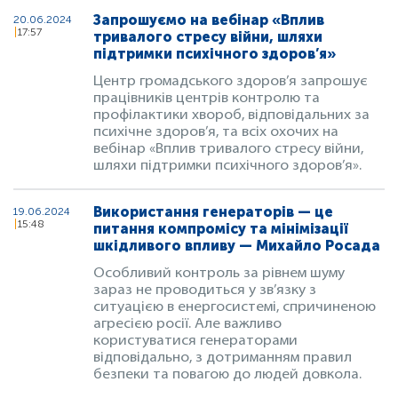
Запрошуємо на вебінар «Вплив
20.06.2024
17:57
тривалого стресу війни, шляхи
підтримки психічного здоров’я»
Центр громадського здоров’я запрошує
працівників центрів контролю та
профілактики хвороб, відповідальних за
психічне здоров’я, та всіх охочих на
вебінар «Вплив тривалого стресу війни,
шляхи підтримки психічного здоров’я».
Використання генераторів — це
19.06.2024
15:48
питання компромісу та мінімізації
шкідливого впливу — Михайло Росада
Особливий контроль за рівнем шуму
зараз не проводиться у зв’язку з
ситуацією в енергосистемі, спричиненою
агресією росії. Але важливо
користуватися генераторами
відповідально, з дотриманням правил
безпеки та повагою до людей довкола.