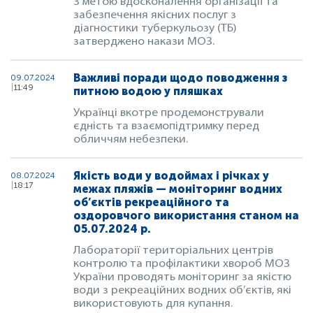
З метою вдосконалення організації та
забезпечення якісних послуг з
діагностики туберкульозу (ТБ)
затверджено накази МОЗ.
Важливі поради щодо поводження з
09.07.2024
11:49
питною водою у пляшках
Українці вкотре продемонстрували
єдність та взаємопідтримку перед
обличчям небезпеки.
Якість води у водоймах і річках у
08.07.2024
18:17
межах пляжів — моніторинг водних
об’єктів рекреаційного та
оздоровчого використання станом на
05.07.2024 р.
Лабораторії територіальних центрів
контролю та профілактики хвороб МОЗ
України проводять моніторинг за якістю
води з рекреаційних водних об’єктів, які
використовують для купання.