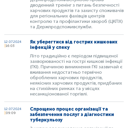
Держпродспоживслужбою провів
дводенний тренінг з питань безпечності
харчових продуктів та захисту споживачів
для регіональних фахівців центрів
контролю та профілактики хвороб (ЦКПХ)
та Держпродспоживслужби.
Як уберегтися від гострих кишкових
12.07.2024
16:03
інфекцій у спеку
Літо традиційно є періодом підвищеної
захворюваності на гострі кишкові інфекції
(ГКІ). Причиною виникнення ГКІ зазвичай є
вживання недостатньо термічно
оброблених харчових продуктів,
неякісних харчових продуктів, придбаних
на стихійних ринках та у місцях
несанкціонованої торгівлі.
Спрощено процес організації та
12.07.2024
09:09
забезпечення послуг з діагностики
туберкульозу