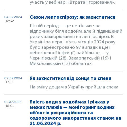
участь у вебінарі «Втрата і горювання».
Сезон лептоспірозу: як захиститися
04.07.2024
12:32
Літній період — це не тільки час
відпочинку біля водойм, але й підвищений
ризик захворювання на лептоспіроз. В
Україні за перші п’ять місяців 2024 року
було зареєстровано 97 випадків цієї
небезпечної інфекції, найбільше — у
Чернігівській (28), Закарпатській (19) і
Миколаївській (12) областях.
Як захиститися від сонця та спеки
02.07.2024
17:53
На зміну дощам в Україну прийшла спека.
Якість води у водоймах і річках у
01.07.2024
18:01
межах пляжів — моніторинг водних
об’єктів рекреаційного та
оздоровчого використання станом на
21.06.2024 р.