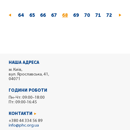
Page
64
Page
65
Page
66
Page
67
Поточна
68
Page
69
Page
70
Page
71
Page
72
сторінка
НАША АДРЕСА
м. Київ,
вул. Ярославська, 41,
04071
ГОДИНИ РОБОТИ
Пн–Чт: 09:00–18:00
Пт: 09:00-16:45
КОНТАКТИ
+380 44 334 56 89
info@phc.org.ua