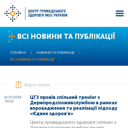
Перейти
ВСІ НОВИНИ ТА ПУБЛІКАЦІЇ
до
основного
вмісту
ГОЛОВНА
/
НОВИНИ ТА ПУБЛІКАЦІЇ
/
ВСІ НОВИНИ ТА ПУБЛІКАЦІЇ
Варто знати
ЦГЗ провів спільний тренінг з
15.07.2024
16:12
Держпродспоживслужбою в рамках
впровадження та реалізації підходу
«Єдине здоров’я»
Центр громадського здоров’я спільно з