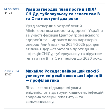
Уряд затвердив план протидії ВІЛ/
24.06.2024
14:03
СНІДу, туберкульозу та гепатитам В
та С на наступні два роки
Уряд затвердив розроблений
Міністерством охорони здоров’я України
за участі фахівців Центру громадського
здоров’я та широкого кола партнерів
операційний план на 2024-2026 рр. для
втілення держстратегії з протидії ВІЛ-
інфекції/СНІДу, туберкульозу та вірусним
гепатитам В та С на період до 2030 року.
Михайло Росада: найкращий спосіб
21.06.2024
17:47
уникнути епідемії кишкових інфекцій
— профілактика
Літо – сезон підвищеної уваги
епідеміологів до групи кишкових інфекцій,
зокрема холери, гепатиту A та
сальмонельозу.