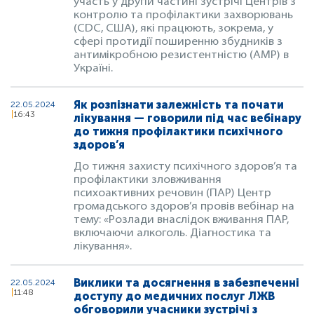
участь у другій частині зустрічі Центрів з
контролю та профілактики захворювань
(CDC, США), які працюють, зокрема, у
сфері протидії поширенню збудників з
антимікробною резистентністю (АМР) в
Україні.
Як розпізнати залежність та почати
22.05.2024
16:43
лікування — говорили під час вебінару
до тижня профілактики психічного
здоров’я
До тижня захисту психічного здоров’я та
профілактики зловживання
психоактивних речовин (ПАР) Центр
громадського здоров’я провів вебінар на
тему: «Розлади внаслідок вживання ПАР,
включаючи алкоголь. Діагностика та
лікування».
Виклики та досягнення в забезпеченні
22.05.2024
11:48
доступу до медичних послуг ЛЖВ
обговорили учасники зустрічі з