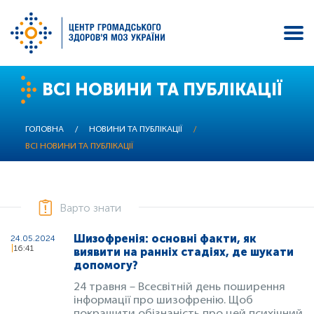
Перейти
ВСІ НОВИНИ ТА ПУБЛІКАЦІЇ
до
основного
вмісту
ГОЛОВНА
/
НОВИНИ ТА ПУБЛІКАЦІЇ
/
ВСІ НОВИНИ ТА ПУБЛІКАЦІЇ
Варто знати
Шизофренія: основні факти, як
24.05.2024
16:41
виявити на ранніх стадіях, де шукати
допомогу?
24 травня – Всесвітній день поширення
інформації про шизофренію. Щоб