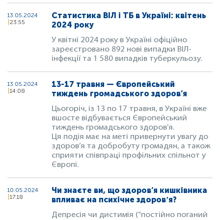
Статистика ВІЛ і ТБ в Україні: квітень
13.05.2024
23:55
2024 року
У квітні 2024 року в Україні офіційно
зареєстровано 892 нові випадки ВІЛ-
інфекції та 1 580 випадків туберкульозу.
13-17 травня — Європейський
13.05.2024
14:08
тиждень громадського здоров’я
Цьогоріч, із 13 по 17 травня, в Україні вже
вшосте відбувається Європейський
тиждень громадського здоров’я.
Ця подія має на меті привернути увагу до
здоров’я та добробуту громадян, а також
сприяти співпраці профільних спільнот у
Європі.
Чи знаєте ви, що здоров’я кишківника
10.05.2024
17:18
впливає на психічне здоровʼя?
Депресія чи дистимія (“постійно поганий