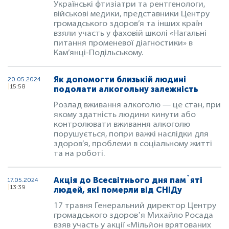
Українські фтизіатри та рентгенологи,
військові медики, представники Центру
громадського здоров’я та інших країн
взяли участь у фаховій школі «Нагальні
питання променевої діагностики» в
Кам’янці-Подільському.
Як допомогти близькій людині
20.05.2024
15:58
подолати алкогольну залежність
Розлад вживання алкоголю — це стан, при
якому здатність людини кинути або
контролювати вживання алкоголю
порушується, попри важкі наслідки для
здоров’я, проблеми в соціальному житті
та на роботі.
Акція до Всесвітнього дня пам`яті
17.05.2024
13:39
людей, які померли від СНІДу
17 травня Генеральний директор Центру
громадського здоровʼя Михайло Росада
взяв участь у акції «Мільйон врятованих