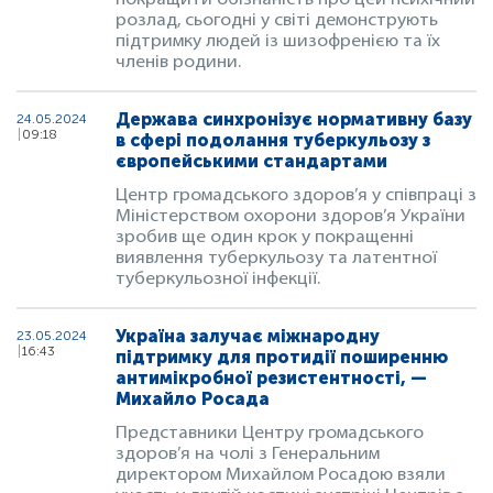
покращити обізнаність про цей психічний
розлад, сьогодні у світі демонструють
підтримку людей із шизофренією та їх
членів родини.
Держава синхронізує нормативну базу
24.05.2024
09:18
в сфері подолання туберкульозу з
європейськими стандартами
Центр громадського здоров’я у співпраці з
Міністерством охорони здоров’я України
зробив ще один крок у покращенні
виявлення туберкульозу та латентної
туберкульозної інфекції.
Україна залучає міжнародну
23.05.2024
16:43
підтримку для протидії поширенню
антимікробної резистентності, —
Михайло Росада
Представники Центру громадського
здоров’я на чолі з Генеральним
директором Михайлом Росадою взяли