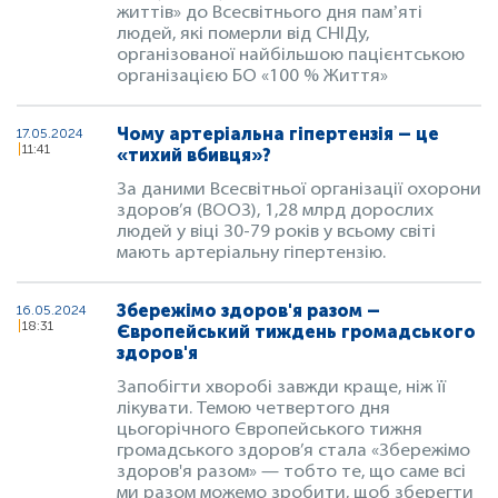
життів» до Всесвітнього дня памʼяті
людей, які померли від СНІДу,
організованої найбільшою пацієнтською
організацією БО «100 % Життя»
Чому артеріальна гіпертензія – це
17.05.2024
11:41
«тихий вбивця»?
За даними Всесвітньої організації охорони
здоров’я (ВООЗ), 1,28 млрд дорослих
людей у віці 30-79 років у всьому світі
мають артеріальну гіпертензію.
Збережімо здоров'я разом –
16.05.2024
18:31
Європейський тиждень громадського
здоров'я
Запобігти хворобі завжди краще, ніж її
лікувати. Темою четвертого дня
цьогорічного Європейського тижня
громадського здоров’я стала «Збережімо
здоров'я разом» — тобто те, що саме всі
ми разом можемо зробити, щоб зберегти