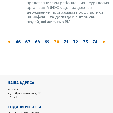
представниками регіональних неурядових
організацій (НУО), що працюють з
державними програмами профілактики
ВІЛ-інфекції та догляду й підтримки
людей, які живуть з ВІЛ.
Page
66
Page
67
Page
68
Page
69
Поточна
70
Page
71
Page
72
Page
73
Page
74
сторінка
НАША АДРЕСА
м. Київ,
вул. Ярославська, 41,
04071
ГОДИНИ РОБОТИ