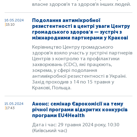
власне здоров’я та здоров’я інших людей.
Подолання антимікробної
16.05.2024
15:10
резистентності в центрі уваги Центру
громадського здоровʼя — зустріч з
міжнародними партнерами у Кракові
Керівництво Центру громадського
здоров’я взяло участь у зустрічі партнерів
Центрів з контролю та профілактики
захворювань (CDC), які працюють,
зокрема, у сфері подолання
антимікробної резистентності в Україні.
Захід проходив з 14 по 15 травня у
Кракові, Польща.
Анонс: семінар Єврокомісії на тему
15.05.2024
17:43
річної програми відкритих конкурсів
програми EU4Health
Дата і час: 29 травня 2024 року, 10:30
(Київський час)