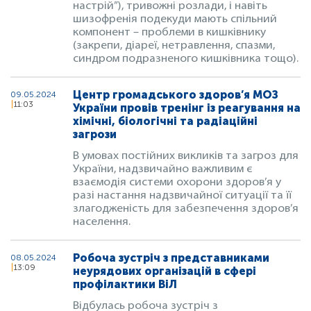
настрій”), тривожні розлади, і навіть
шизофренія подекуди мають спільний
компонент – проблеми в кишківнику
(закрепи, діареї, нетравлення, спазми,
синдром подразненого кишківника тощо).
Центр громадського здоров’я МОЗ
09.05.2024
11:03
України провів тренінг із реагування на
хімічні, біологічні та радіаційні
загрози
В умовах постійних викликів та загроз для
України, надзвичайно важливим є
взаємодія системи охорони здоров’я у
разі настання надзвичайної ситуації та її
злагодженість для забезпечення здоров’я
населення.
Робоча зустріч з представниками
08.05.2024
13:09
неурядових організацій в сфері
профілактики ВіЛ
Відбулась робоча зустріч з