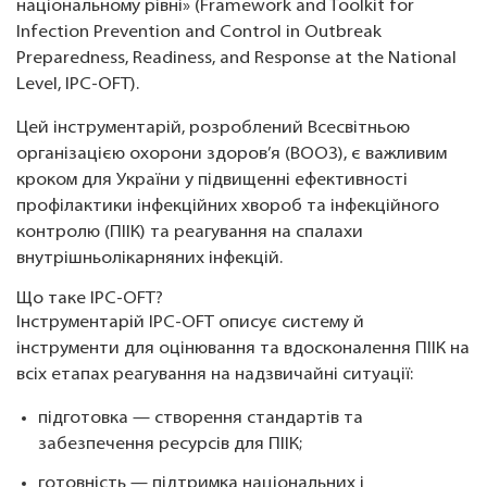
національному рівні» (Framework and Toolkit for
Infection Prevention and Control in Outbreak
Preparedness, Readiness, and Response at the National
Level, IPC-OFT).
Цей інструментарій, розроблений Всесвітньою
організацією охорони здоров’я (ВООЗ), є важливим
кроком для України у підвищенні ефективності
профілактики інфекційних хвороб та інфекційного
контролю (ПІІК) та реагування на спалахи
внутрішньолікарняних інфекцій.
Що таке IPC-OFT?
Інструментарій IPC-OFT описує систему й
інструменти для оцінювання та вдосконалення ПІІК на
всіх етапах реагування на надзвичайні ситуації:
підготовка — створення стандартів та
забезпечення ресурсів для ПІІК;
готовність — підтримка національних і