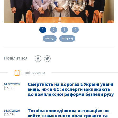
1
2
3
4
назад
вперед
Поділитися
Інші новини
Смертність на дорогах в Україні удвічі
14.07.2026
16:52
вища, ніж в ЄС: експерти закликають
до комплексної реформи безпеки руху
Техніка «поведінкова активація»: як
14.07.2026
10:09
вийти з замкненого кола тривоги та