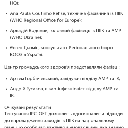
HQ);
Ana Paula Coutinho Rehse, технічна фахівчиня із ПІІК
(WHO Regional Office for Europe);
Аркадій Водяник, головний фахівець із ПІІК та АМР
(WHO Ukraine);
Євген Дьомін, консультант Регіонального бюро
ВООЗ в Україні.
Центр громадського здоров’я представляли фахівці:
Артем Горбачевський, завідувач відділу АМР та ІК;
Андрій Гусаков, лікар-інфекціоніст відділу АМР та
ІК.
Очікувані результати
Тестування IPC-OFT дозволить вдосконалити підходи
до впровадження заходів із ПІІК на національному
рівні, що особливо важливо в умовах війни, яка значно