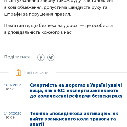
Після ухвалення закону також будуть встановлені
вікові обмеження, допустима швидкість руху та
штрафи за порушення правил.
Пам’ятайте, що безпека на дорозі — це особиста
відповідальність кожного з нас.
Поділитися
Інші новини
Смертність на дорогах в Україні удвічі
14.07.2026
16:52
вища, ніж в ЄС: експерти закликають
до комплексної реформи безпеки руху
Техніка «поведінкова активація»: як
14.07.2026
10:09
вийти з замкненого кола тривоги та
апатії