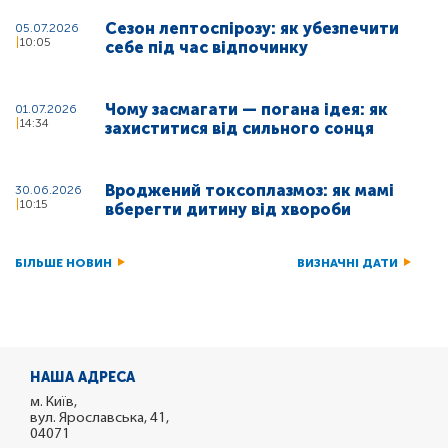
Сезон лептоспірозу: як убезпечити
05.07.2026
10:05
себе під час відпочинку
Чому засмагати — погана ідея: як
01.07.2026
14:34
захиститися від сильного сонця
Вроджений токсоплазмоз: як мамі
30.06.2026
10:15
вберегти дитину від хвороби
БІЛЬШЕ НОВИН
ВИЗНАЧНІ ДАТИ
НАША АДРЕСА
м. Київ,
вул. Ярославська, 41,
04071