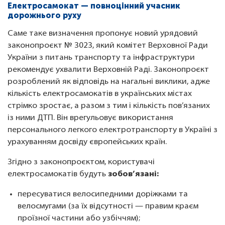
Електросамокат — повноцінний учасник
дорожнього руху
Саме таке визначення пропонує новий урядовий
законопроєкт № 3023, який комітет Верховної Ради
України з питань транспорту та інфраструктури
рекомендує ухвалити Верховній Раді. Законопроєкт
розроблений як відповідь на нагальні виклики, адже
кількість електросамокатів в українських містах
стрімко зростає, а разом з тим і кількість пов’язаних
із ними ДТП. Він врегульовує використання
персонального легкого електротранспорту в Україні з
урахуванням досвіду європейських країн.
Згідно з законопроєктом, користувачі
електросамокатів будуть
зобов’язані:
пересуватися велосипедними доріжками та
велосмугами (за їх відсутності — правим краєм
проїзної частини або узбіччям);