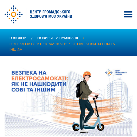
Перейти
ГОЛОВНА
/
НОВИНИ ТА ПУБЛІКАЦІЇ
/
до
БЕЗПЕКА НА ЕЛЕКТРОСАМОКАТІ: ЯК НЕ НАШКОДИТИ СОБІ ТА
основного
ІНШИМ
вмісту