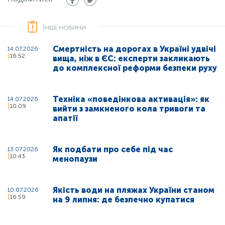
Інші новини
Смертність на дорогах в Україні удвічі
14.07.2026
16:52
вища, ніж в ЄС: експерти закликають
до комплексної реформи безпеки руху
Техніка «поведінкова активація»: як
14.07.2026
10:09
вийти з замкненого кола тривоги та
апатії
Як подбати про себе під час
13.07.2026
10:43
менопаузи
Якість води на пляжах України станом
10.07.2026
16:59
на 9 липня: де безпечно купатися