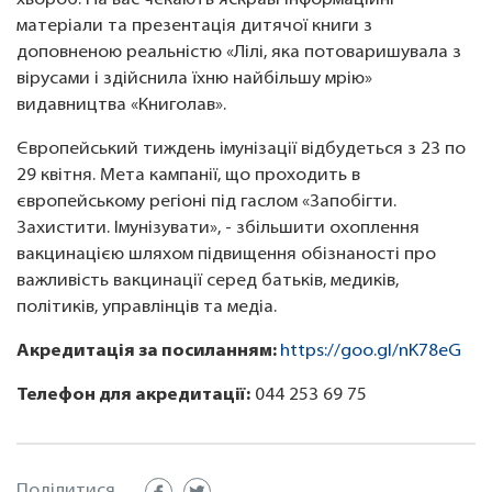
хвороб. На вас чекають яскраві інформаційні
матеріали та презентація дитячої книги з
доповненою реальністю «Лілі, яка потоваришувала з
вірусами і здійснила їхню найбільшу мрію»
видавництва «Книголав».
Європейський тиждень імунізації відбудеться з 23 по
29 квітня. Мета кампанії, що проходить в
європейському регіоні під гаслом «Запобігти.
Захистити. Імунізувати», - збільшити охоплення
вакцинацією шляхом підвищення обізнаності про
важливість вакцинації серед батьків, медиків,
політиків, управлінців та медіа.
Акредитація за посиланням:
https://goo.gl/nK78eG
Телефон для акредитації:
044 253 69 75
Поділитися