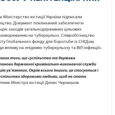
 Міністерство юстиції України підписали
ицтво. Документ покликаний забезпечити
ацію заходів загальнодержавних цільових
а захворюванню на туберкульоз. Співробітництво
кту Глобального фонду для боротьби із СНІДом,
и впливу на епідемію туберкульозу та ВІЛ-інфекції».
азник того, що суспільство та держава
танови державної кримінально-виконавчої служби
 ув’язнених. Окрім всього іншого, це стосується і
успільства здоровими людьми, щоб не стати
тупник Міністра юстиції Денис Чернишов.