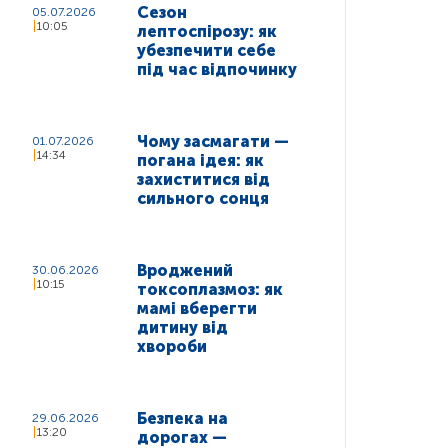
Сезон
05.07.2026
10:05
лептоспірозу: як
убезпечити себе
під час відпочинку
Чому засмагати —
01.07.2026
14:34
погана ідея: як
захиститися від
сильного сонця
Вроджений
30.06.2026
10:15
токсоплазмоз: як
мамі вберегти
дитину від
хвороби
Безпека на
29.06.2026
13:20
дорогах —