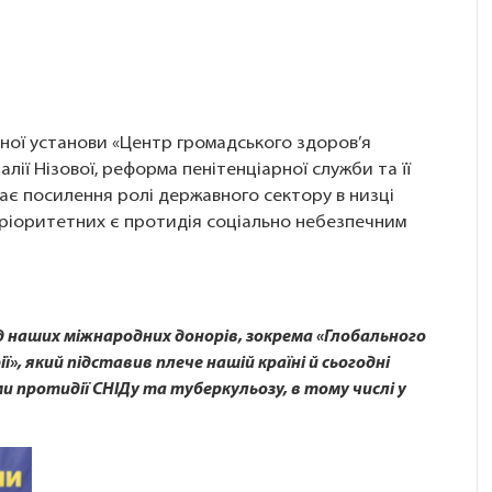
ної установи «Центр громадського здоров’я
лії Нізової, реформа пенітенціарної служби та її
ає посилення ролі державного сектору в низці
пріоритетних є протидія соціально небезпечним
д наших міжнародних донорів, зокрема «Глобального
», який підставив плече нашій країні й сьогодні
протидії СНІДу та туберкульозу, в тому числі у