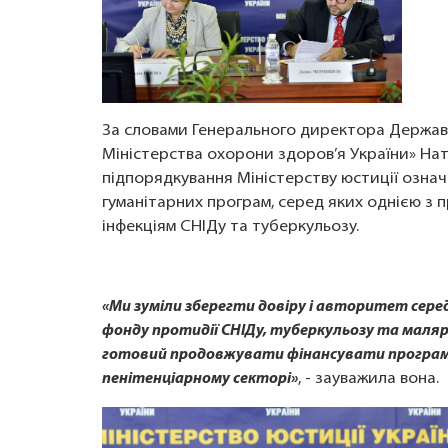
За словами Генерального директора Держав
Міністерства охорони здоров’я України» Ната
підпорядкування Міністерству юстиції означ
гуманітарних програм, серед яких однією з 
інфекціям СНІДу та туберкульозу.
«Ми зуміли зберегти довіру і авторитет сере
фонду протидії СНІДу, туберкульозу та малярії
готовий продовжувати фінансувати програми 
пенітенціарному секторі»
, - зауважила вона.