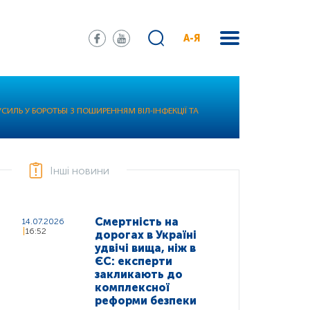
А-Я
ИЛЬ У БОРОТЬБІ З ПОШИРЕННЯМ ВІЛ-ІНФЕКЦІЇ ТА
Інші новини
Смертність на
14.07.2026
16:52
дорогах в Україні
удвічі вища, ніж в
ЄС: експерти
закликають до
комплексної
реформи безпеки