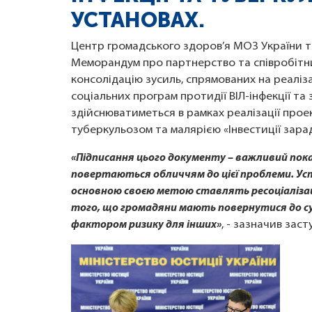
УСТАНОВАХ.
Центр громадського здоров’я МОЗ України та
Меморандум про партнерство та співробітн
консолідацію зусиль, спрямованих на реаліз
соціальних програм протидії ВІЛ-інфекції т
здійснюватиметься в рамках реалізації прое
туберкульозом та малярією «Інвестиції зарад
«Підписання цього документу – важливий пок
повертаються обличчям до цієї проблеми. Ус
основною своєю метою ставлять ресоціалізацію
того, що громадяни мають повернутися до с
фактором ризику для інших»
, - зазначив зас