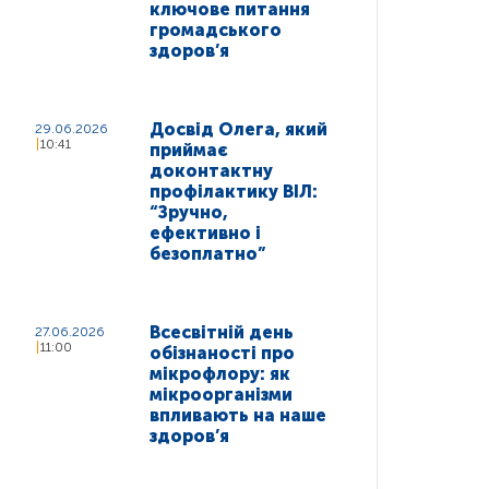
ключове питання
громадського
здоров’я
Досвід Олега, який
29.06.2026
10:41
приймає
доконтактну
профілактику ВІЛ:
“Зручно,
ефективно і
безоплатно”
Всесвітній день
27.06.2026
11:00
обізнаності про
мікрофлору: як
мікроорганізми
впливають на наше
здоров’я