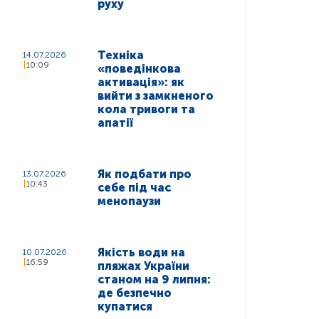
руху
Техніка
14.07.2026
10:09
«поведінкова
активація»: як
вийти з замкненого
кола тривоги та
апатії
Як подбати про
13.07.2026
10:43
себе під час
менопаузи
Якість води на
10.07.2026
16:59
пляжах України
станом на 9 липня:
де безпечно
купатися