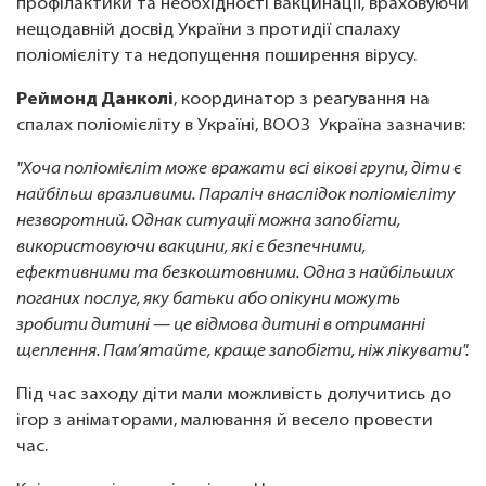
профілактики та необхідності вакцинації, враховуючи
нещодавній досвід України з протидії спалаху
поліомієліту та недопущення поширення вірусу.
Реймонд Данколі
, координатор з реагування на
спалах поліомієліту в Україні, ВООЗ Україна зазначив:
"Хоча поліомієліт може вражати всі вікові групи, діти є
найбільш вразливими. Параліч внаслідок поліомієліту
незворотний. Однак ситуації можна запобігти,
використовуючи вакцини, які є безпечними,
ефективними та безкоштовними. Одна з найбільших
поганих послуг, яку батьки або опікуни можуть
зробити дитині — це відмова дитині в отриманні
щеплення. Пам’ятайте, краще запобігти, ніж лікувати".
Під час заходу діти мали можливість долучитись до
ігор з аніматорами, малювання й весело провести
час.