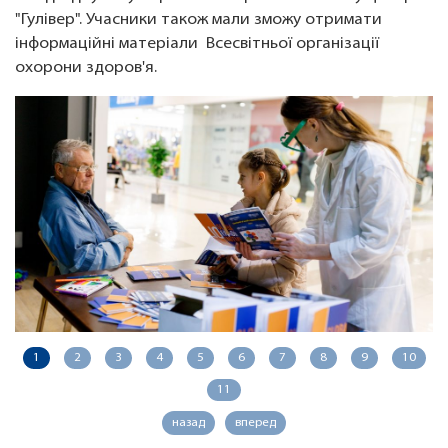
"Гулівер". Учасники також мали зможу отримати
інформаційні матеріали Всесвітньої організації
охорони здоров'я.
1
2
3
4
5
6
7
8
9
10
11
назад
вперед