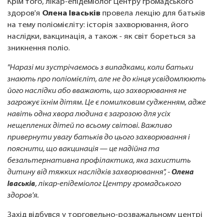
Крім того, лікар-епідеміолог Центру громадського
здоров'я
Олена Іваськів
провела лекцію для батьків
на тему поліомієліту: історія захворювання, його
наслідки, вакцинація, а також - як світ бореться за
зникнення поліо.
"Наразі ми зустрічаємось з випадками, коли батьки
знають про поліомієліт, але не до кінця усвідомлюють
його наслідки або вважають, що захворювання не
загрожує їхнім дітям. Це є помилковим судженням, адже
навіть одна хвора людина є загрозою для усіх
нещеплених дітей по всьому світові. Важливо
привернути увагу батьків до цього захворювання і
пояснити, що вакцинація — це надійна та
безальтернативна профілактика, яка захистить
дитину від тяжких наслідків захворювання", -
Олена
Іваськів
, лікар-епідеміолог Центру громадського
здоров'я.
Захід відбувся у торговельно-розважальному центрі