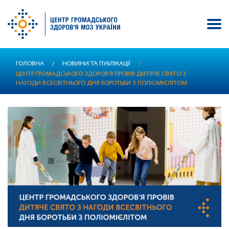
Перейти
ГОЛОВНА
/
НОВИНИ ТА ПУБЛІКАЦІЇ
/
до
ЦЕНТР ГРОМАДСЬКОГО ЗДОРОВ'Я ПРОВІВ ДИТЯЧЕ СВЯТО З
основного
НАГОДИ ВСЕСВІТНЬОГО ДНЯ БОРОТЬБИ З ПОЛІОМІЄЛІТОМ
вмісту