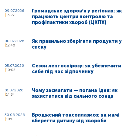
Громадське здоровʼя у регіонах: як
09.07.2026
13:27
працюють центри контролю та
профілактики хвороб (ЦКПХ)
Як правильно зберігати продукти у
08.07.2026
12:40
спеку
Сезон лептоспірозу: як убезпечити
05.07.2026
10:05
себе під час відпочинку
Чому засмагати — погана ідея: як
01.07.2026
14:34
захиститися від сильного сонця
Вроджений токсоплазмоз: як мамі
30.06.2026
10:15
вберегти дитину від хвороби