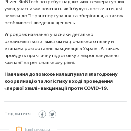
Pfizer-BioNTech потребує наднизьких температурних
умов, учасникам пояснять як її будуть постачати, які
вимоги до її транспортування та зберігання, а також
особливості введення щеплень.
Упродовж навчання учасники детально
ознайомляться зі змістом національного плану й
етапами розгортання вакцинації в Україні. А також
пройдуть практичну підготовку з мікропланування
кампанії на регіональному рівні.
Навчання допоможе налаштувати злагоджену
координацію та логістику в ході проведення
«першої хвилі» вакцинації проти COVID-19.
Поділитися
Інші новини