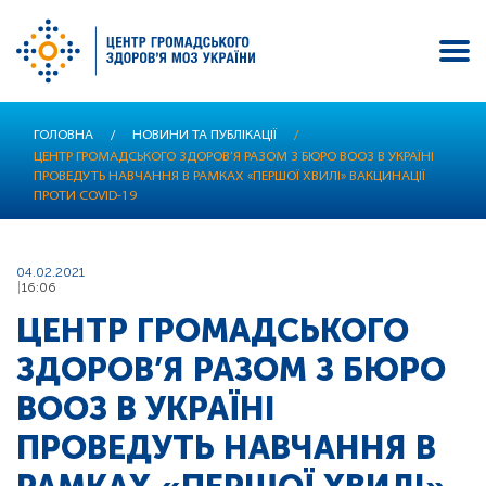
Перейти
ГОЛОВНА
/
НОВИНИ ТА ПУБЛІКАЦІЇ
/
до
ЦЕНТР ГРОМАДСЬКОГО ЗДОРОВ’Я РАЗОМ З БЮРО ВООЗ В УКРАЇНІ
основного
ПРОВЕДУТЬ НАВЧАННЯ В РАМКАХ «ПЕРШОЇ ХВИЛІ» ВАКЦИНАЦІЇ
вмісту
ПРОТИ COVID-19
04.02.2021
16:06
ЦЕНТР ГРОМАДСЬКОГО
ЗДОРОВ’Я РАЗОМ З БЮРО
ВООЗ В УКРАЇНІ
ПРОВЕДУТЬ НАВЧАННЯ В