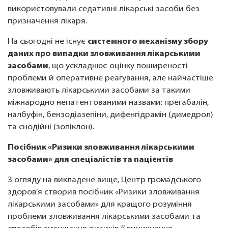
використовували седативні лікарські засоби без
призначення лікаря.
На сьогодні не існує
системного механізму збору
даних про випадки зловживання лікарськими
засобами
, що ускладнює оцінку поширеності
проблеми й оперативне реагування, але найчастіше
зловживають лікарськими засобами за такими
міжнародно непатентованими назвами: прегабалін,
налбуфін, бензодіазепіни, дифенгідрамін (димедрол)
та снодійні (зопіклон).
Посібник «Ризики зловживання лікарськими
засобами» для спеціалістів та пацієнтів
З огляду на викладене вище, Центр громадського
здоров’я створив посібник «Ризики зловживання
лікарськими засобами» для кращого розуміння
проблеми зловживання лікарськими засобами та