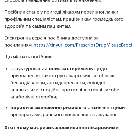
способів зменшення ризиків її виникнення.
Посібник стане у пригоді лікарям первинної ланки,
профільним спеціалістам, працівникам громадського
здоров’я та самим пацієнтам.
Електронна версія посібника доступна за
посиланням:
https://tinyurl.com/PrescriptDrugMisuseBroc
Що містить посібник:
структурований
опис застережень
щодо
призначення таких груп лікарських засобів як
бензодіазепіни, антидепресанти, опіоїдні
анальгетики, снодійні, протиепілептичні засоби,
анаболічні стероїди;
поради зі зменшення ризиків
зловживання цими
препаратами, раннього виявлення та лікування.
Хто і чому має ризик зловживання лікарськими