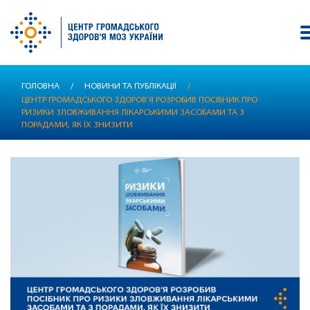
Перейти
ГОЛОВНА
/
НОВИНИ ТА ПУБЛІКАЦІЇ
/
до
ЦЕНТР ГРОМАДСЬКОГО ЗДОРОВ’Я РОЗРОБИВ ПОСІБНИК ПРО
основного
РИЗИКИ ЗЛОВЖИВАННЯ ЛІКАРСЬКИМИ ЗАСОБАМИ ТА З
вмісту
ПОРАДАМИ, ЯК ЇХ ЗНИЗИТИ