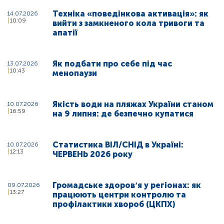
Техніка «поведінкова активація»: як
14.07.2026
10:09
вийти з замкненого кола тривоги та
апатії
Як подбати про себе під час
13.07.2026
10:43
менопаузи
Якість води на пляжах України станом
10.07.2026
16:59
на 9 липня: де безпечно купатися
Статистика ВІЛ/СНІД в Україні:
10.07.2026
12:13
ЧЕРВЕНЬ 2026 року
Громадське здоровʼя у регіонах: як
09.07.2026
13:27
працюють центри контролю та
профілактики хвороб (ЦКПХ)