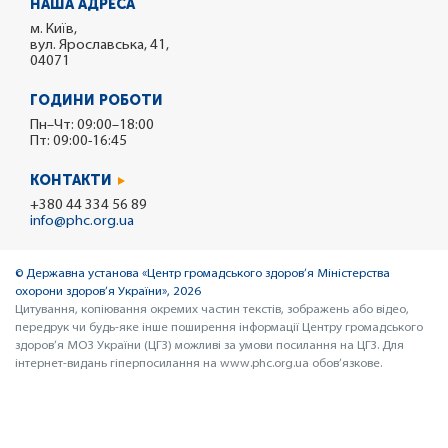
НАША АДРЕСА
м. Київ,
вул. Ярославська, 41,
04071
ГОДИНИ РОБОТИ
Пн–Чт: 09:00–18:00
Пт: 09:00-16:45
КОНТАКТИ
+380 44 334 56 89
info@phc.org.ua
© Державна установа «Центр громадського здоров’я Міністерства
охорони здоров’я України», 2026
Цитування, копіювання окремих частин текстів, зображень або відео,
передрук чи будь-яке інше поширення інформації Центру громадського
здоров’я МОЗ України (ЦГЗ) можливі за умови посилання на ЦГЗ. Для
інтернет-видань гіперпосилання на www.phc.org.ua обов’язкове.