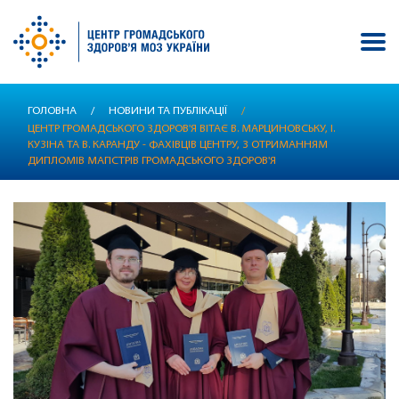
Перейти
ГОЛОВНА
/
НОВИНИ ТА ПУБЛІКАЦІЇ
/
до
ЦЕНТР ГРОМАДСЬКОГО ЗДОРОВ'Я ВІТАЄ В. МАРЦИНОВСЬКУ, І.
основного
КУЗІНА ТА В. КАРАНДУ - ФАХІВЦІВ ЦЕНТРУ, З ОТРИМАННЯМ
вмісту
ДИПЛОМІВ МАГІСТРІВ ГРОМАДСЬКОГО ЗДОРОВ'Я