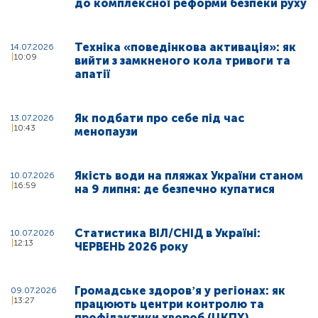
до комплексної реформи безпеки руху
Техніка «поведінкова активація»: як
14.07.2026
10:09
вийти з замкненого кола тривоги та
апатії
Як подбати про себе під час
13.07.2026
10:43
менопаузи
Якість води на пляжах України станом
10.07.2026
16:59
на 9 липня: де безпечно купатися
Статистика ВІЛ/СНІД в Україні:
10.07.2026
12:13
ЧЕРВЕНЬ 2026 року
Громадське здоровʼя у регіонах: як
09.07.2026
13:27
працюють центри контролю та
профілактики хвороб (ЦКПХ)