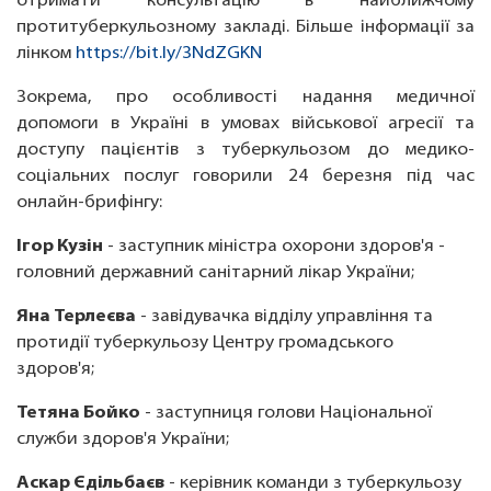
отримати консультацію в найближчому
протитуберкульозному закладі. Більше інформації за
лінком
https://bit.ly/3NdZGKN
Зокрема, про особливості надання медичної
допомоги в Україні в умовах військової агресії та
доступу пацієнтів з туберкульозом до медико-
соціальних послуг говорили 24 березня під час
онлайн-брифінгу:
Ігор Кузін
- заступник міністра охорони здоров'я -
головний державний санітарний лікар України;
Яна Терлеєва
- завідувачка відділу управління та
протидії туберкульозу Центру громадського
здоров'я;
Тетяна Бойко
- заступниця голови Національної
служби здоров'я України;
Аскар Єдільбаєв
- керівник команди з туберкульозу