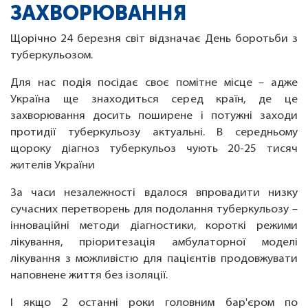
ЗАХВОРЮВАННЯ
Щорічно 24 березня світ відзначає День боротьби з
туберкульозом.
Для нас подія посідає своє помітне місце – адже
Україна ще знаходиться серед країн, де це
захворювання досить поширене і потужні заходи
протидії туберкульозу актуальні. В середньому
щороку діагноз туберкульоз чують 20-25 тисяч
жителів України
За часи незалежності вдалося впровадити низку
сучасних перетворень для подолання туберкульозу –
інноваційні методи діагностики, короткі режими
лікування, пріоритезація амбулаторної моделі
лікування з можливістю для пацієнтів продовжувати
наповнене життя без ізоляції.
І якщо 2 останні роки головним бар'єром по