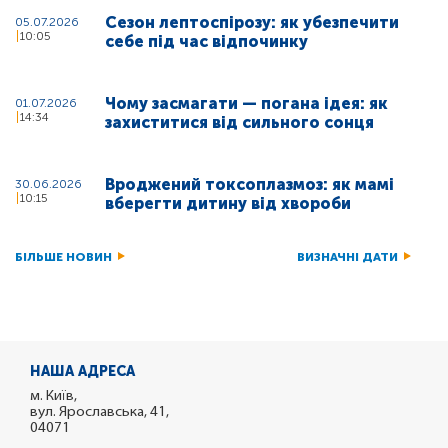
Сезон лептоспірозу: як убезпечити
05.07.2026
10:05
себе під час відпочинку
Чому засмагати — погана ідея: як
01.07.2026
14:34
захиститися від сильного сонця
Вроджений токсоплазмоз: як мамі
30.06.2026
10:15
вберегти дитину від хвороби
БІЛЬШЕ НОВИН
ВИЗНАЧНІ ДАТИ
НАША АДРЕСА
м. Київ,
вул. Ярославська, 41,
04071