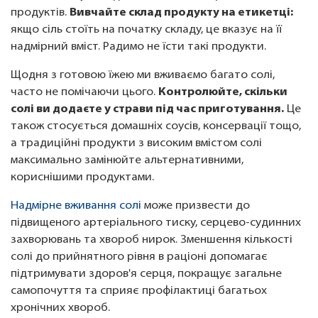
продуктів.
Вивчайте склад продукту на етикетці:
якщо сіль стоїть на початку складу, це вказує на її
надмірний вміст. Радимо не їсти такі продукти.
Щодня з готовою їжею ми вживаємо багато солі,
часто не помічаючи цього.
Контролюйте, скільки
солі ви додаєте у страви під час приготування.
Це
також стосується домашніх соусів, консервації тощо,
а традиційні продукти з високим вмістом солі
максимально замінюйте альтернативними,
кориснішими продуктами.
Надмірне вживання солі
може призвести до
підвищеного артеріального тиску, серцево-судинних
захворювань та хвороб нирок. Зменшення кількості
солі до прийнятного рівня в раціоні допомагає
підтримувати здоров'я серця, покращує загальне
самопочуття та сприяє профілактиці багатьох
хронічних хвороб.