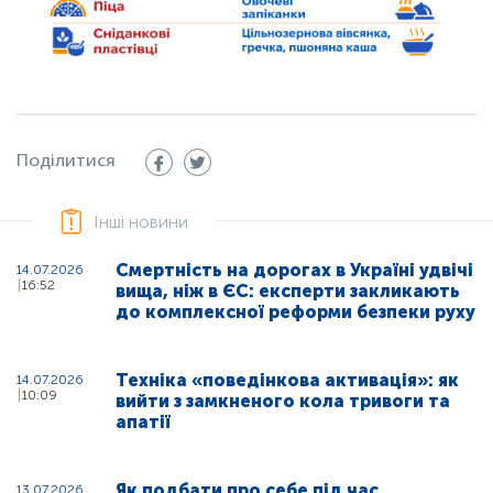
Поділитися
Інші новини
Смертність на дорогах в Україні удвічі
14.07.2026
16:52
вища, ніж в ЄС: експерти закликають
до комплексної реформи безпеки руху
Техніка «поведінкова активація»: як
14.07.2026
10:09
вийти з замкненого кола тривоги та
апатії
Як подбати про себе під час
13.07.2026