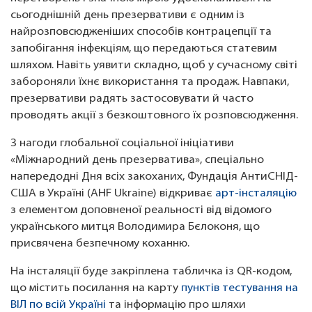
сьогоднішній день презервативи є одним із
найрозповсюдженіших способів контрацепції та
запобігання інфекціям, що передаються статевим
шляхом. Навіть уявити складно, щоб у сучасному світі
забороняли їхнє використання та продаж. Навпаки,
презервативи радять застосовувати й часто
проводять акції з безкоштовного їх розповсюдження.
З нагоди глобальної соціальної ініціативи
«Міжнародний день презерватива», спеціально
напередодні Дня всіх закоханих, Фундація АнтиСНІД-
США в Україні (AHF Ukraine) відкриває
арт-інсталяцію
з елементом доповненої реальності від відомого
українського митця Володимира Бєлоконя, що
присвячена безпечному коханню.
На інсталяції буде закріплена табличка із QR-кодом,
що містить посилання на карту
пунктів тестування на
ВІЛ по всій Україні
та інформацію про шляхи