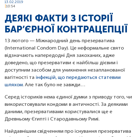
13.02.2019
10:54
ДЕЯКІ ФАКТИ З ІСТОРІЇ
БАР’ЄРНОЇ КОНТРАЦЕПЦІЇ
13 лютого — Міжнародний день презерватива
(International Condom Day). Це неформальне свято
відзначають напередодні Дня закоханих, адже
доведено, що презервативи є найбільш дієвим і
доступним засобом для уникнення незапланованої
вагітності та
інфекцій, що передаються статевим
шляхом
. Але так було не завжди…
Серед істориків нема єдиної думки з приводу того, чи
використовували кондоми в античності. За деякими
даними, презервативами користувалися ще e
Древньому Єгипті і Стародавньому Римі.
Найдавнішим свідченням про існування презерватива