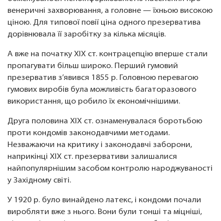
венеричні захворювання, а головне — їхньою високою
ціною. Для типової повії ціна одного презерватива
дорівнювала її заробітку за кілька місяців.
А вже на початку XIX ст. контрацепцію вперше стали
пропагувати більш широко. Перший гумовий
презерватив з’явився 1855 р. Головною перевагою
гумових виробів була можливість багаторазового
використання, що робило їх економічнішими.
Друга половина XIX ст. ознаменувалася боротьбою
проти кондомів законодавчими методами.
Незважаючи на критику і законодавчі заборони,
наприкінці XIX ст. презервативи залишалися
найпопулярнішим засобом контролю народжуваності
у Західному світі.
У 1920 р. було винайдено латекс, і кондоми почали
виробляти вже з нього. Вони були тонші та міцніші,