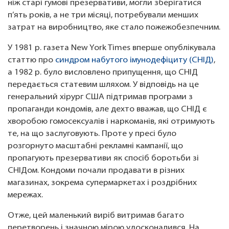
ніж старі гумові презервативи, могли зберігатися
п’ять років, а не три місяці, потребували менших
затрат на виробництво, яке стало пожежобезпечним.
У 1981 р. газета New York Times вперше опублікувала
статтю про
синдром набутого імунодефіциту (СНІД)
,
а 1982 р. було висловлено припущення, що СНІД
передається статевим шляхом. У відповідь на це
генеральний хірург США підтримав програми з
пропаганди кондомів, але дехто вважав, що СНІД є
хворобою гомосексуалів і наркоманів, які отримують
те, на що заслуговують. Проте у пресі було
розгорнуто масштабні рекламні кампанії, що
пропагують презервативи як спосіб боротьби зі
СНІДом. Кондоми почали продавати в різних
магазинах, зокрема супермаркетах і роздрібних
мережах.
Отже, цей маленький виріб витримав багато
перетворень і значною мірою удосконалився. На