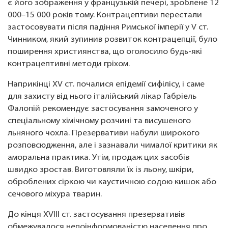
є його зображення у французькій печері, зроблене 12
000–15 000 років тому. Контрацептиви перестали
застосовувати після падіння Римської імперії у V ст.
Чинником, який зупинив розвиток контрацепції, було
поширення християнства, що оголосило будь-які
контрацептивні методи гріхом.
Наприкінці XV ст. почалися епідемії сифілісу, і саме
для захисту від нього італійський лікар Габріель
Фалопій рекомендує застосування замоченого у
спеціальному хімічному розчині та висушеного
льняного чохла. Презервативи набули широкого
розповсюдження, але і зазнавали чималої критики як
аморальна практика. Утім, продаж цих засобів
швидко зростав. Виготовляли їх із льону, шкіри,
оброблених сіркою чи каустичною содою кишок або
сечового міхура тварин.
До кінця XVIII ст. застосування презервативів
обмежувалося непоінформованістю населення про