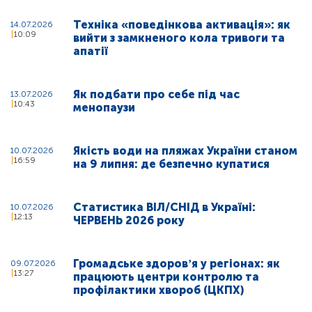
Техніка «поведінкова активація»: як
14.07.2026
10:09
вийти з замкненого кола тривоги та
апатії
Як подбати про себе під час
13.07.2026
10:43
менопаузи
Якість води на пляжах України станом
10.07.2026
16:59
на 9 липня: де безпечно купатися
Статистика ВІЛ/СНІД в Україні:
10.07.2026
12:13
ЧЕРВЕНЬ 2026 року
Громадське здоровʼя у регіонах: як
09.07.2026
13:27
працюють центри контролю та
профілактики хвороб (ЦКПХ)