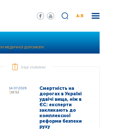
А-Я
АРТИ МЕДИЧНОЇ ДОПОМОГИ
Інші новини
Смертність на
14.07.2026
16:52
дорогах в Україні
удвічі вища, ніж в
ЄС: експерти
закликають до
комплексної
реформи безпеки
руху