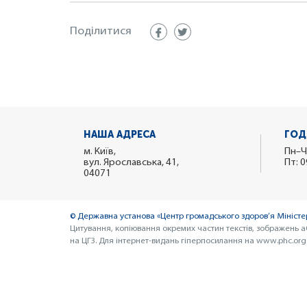
Поділитися
НАША АДРЕСА
ГОД
м. Київ,
Пн–Ч
вул. Ярославська, 41,
Пт: 0
04071
© Державна установа «Центр громадського здоров’я Міністер
Цитування, копіювання окремих частин текстів, зображень а
на ЦГЗ. Для інтернет-видань гіперпосилання на www.phc.org.