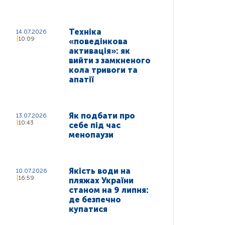
Техніка
14.07.2026
10:09
«поведінкова
активація»: як
вийти з замкненого
кола тривоги та
апатії
Як подбати про
13.07.2026
10:43
себе під час
менопаузи
Якість води на
10.07.2026
16:59
пляжах України
станом на 9 липня:
де безпечно
купатися