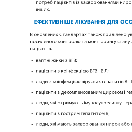
потреб пацієнтів із захворюваннями нирок і
інших.
ЕФЕКТИВНІШЕ ЛІКУВАННЯ ДЛЯ ОСО
В оновлених Стандартах також приділено ува
посиленого контролю та моніторингу стану за
пацієнтів:
вагітні жінки з ВГВ;
пацієнти з коінфекцією ВГВ і ВІЛ;
люди з коінфекцією вірусних гепатитів B і 
пацієнти з декомпенсованим цирозом і 
люди, які отримують імуносупресивну тер
пацієнти з гострим гепатитом B;
люди, які мають захворювання нирок або к