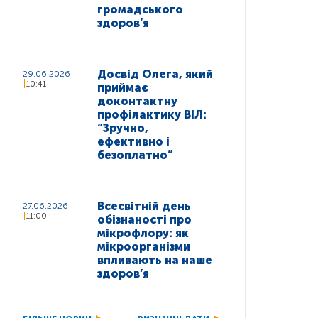
громадського
здоров’я
Досвід Олега, який
29.06.2026
10:41
приймає
доконтактну
профілактику ВІЛ:
“Зручно,
ефективно і
безоплатно”
Всесвітній день
27.06.2026
11:00
обізнаності про
мікрофлору: як
мікроорганізми
впливають на наше
здоров’я