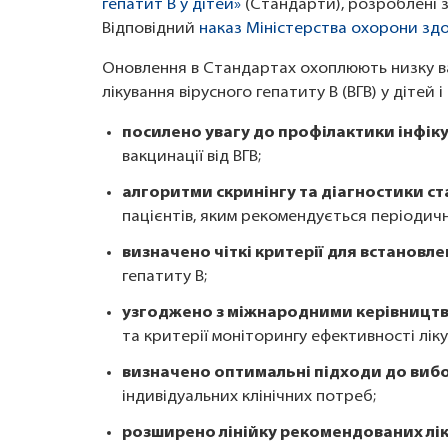
гепатит B у дітей»
(Стандарти), розроблені з
Відповідний
наказ Міністерства охорони зд
Оновлення в Стандартах охоплюють низку ва
лікування вірусного гепатиту B (ВГВ) у дітей і
посилено увагу до профілактики інфік
вакцинації від ВГВ;
алгоритми скринінгу та діагностики с
пацієнтів, яким рекомендується періодичн
визначено чіткі критерії для встановле
гепатиту B;
узгоджено з міжнародними керівницт
та критерії моніторингу ефективності ліку
визначено оптимальні підходи до вибо
індивідуальних клінічних потреб;
розширено лінійку рекомендованих лік