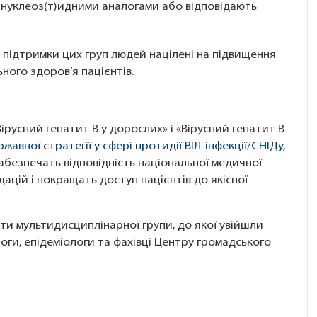
ня нуклеоз(т)идними аналогами або відповідають
 підтримки цих груп людей націлені на підвищення
ного здоров’я пацієнтів.
русний гепатит B у дорослих» і «Вірусний гепатит B
жавної стратегії у сфері протидії ВІЛ-інфекції/СНІДу,
забезпечать відповідність національної медичної
цій і покращать доступ пацієнтів до якісної
и мультидисциплінарної групи, до якої увійшли
логи, епідеміологи та фахівці Центру громадського