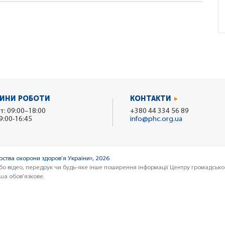
ИНИ РОБОТИ
КОНТАКТИ
т: 09:00–18:00
+380 44 334 56 89
9:00-16:45
info@phc.org.ua
ства охорони здоров’я України», 2026
бо відео, передрук чи будь-яке інше поширення інформації Центру громадсько
ua обов’язкове.