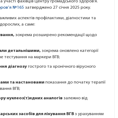
а участі фахівців Центру громадського здоров’я.
оровʼя №165
затверджено 27 січня 2025 року.
жливих аспектів профілактики, діагностики та
 дорослих, а саме:
ування,
зокрема розширено рекомендації щодо
тали детальнішими,
зокрема оновлено категорії
е тестування на маркери ВГВ;
ння діагнозу
гострого та хронічного вірусного
вами та настановами
показання до початку терапії
вання ВГВ;
ру нуклеоз(т)идних аналогів
залежно від
арських засобів для лікування ВГВ
з урахуванням