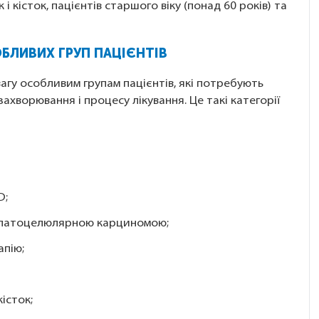
 кісток, пацієнтів старшого віку (понад 60 років) та
БЛИВИХ ГРУП ПАЦІЄНТІВ
гу особливим групам пацієнтів, які потребують
хворювання і процесу лікування. Це такі категорії
D;
гепатоцелюлярною карциномою;
апію;
істок;