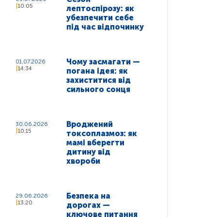
10:05
лептоспірозу: як
убезпечити себе
під час відпочинку
Чому засмагати —
01.07.2026
14:34
погана ідея: як
захиститися від
сильного сонця
Вроджений
30.06.2026
10:15
токсоплазмоз: як
мамі вберегти
дитину від
хвороби
Безпека на
29.06.2026
13:20
дорогах —
ключове питання