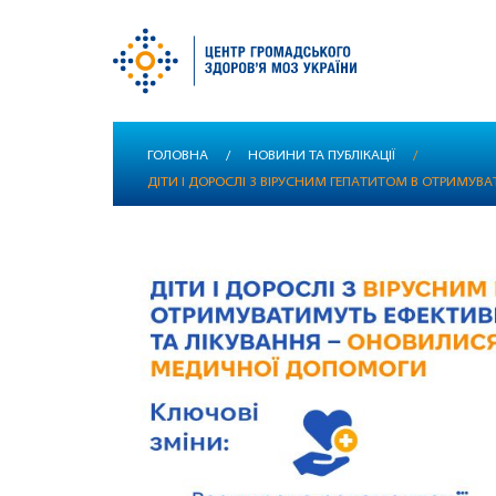
Перейти
ГОЛОВНА
/
НОВИНИ ТА ПУБЛІКАЦІЇ
/
до
ДІТИ І ДОРОСЛІ З ВІРУСНИМ ГЕПАТИТОМ B ОТРИМУ
основного
вмісту