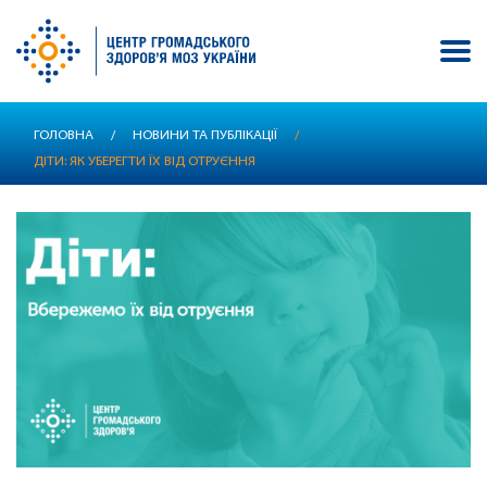
Перейти
ГОЛОВНА
/
НОВИНИ ТА ПУБЛІКАЦІЇ
/
до
ДІТИ: ЯК УБЕРЕГТИ ЇХ ВІД ОТРУЄННЯ
основного
вмісту