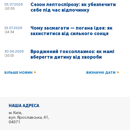
Сезон лептоспірозу: як убезпечити
05.07.2026
10:05
себе під час відпочинку
Чому засмагати — погана ідея: як
01.07.2026
14:34
захиститися від сильного сонця
Вроджений токсоплазмоз: як мамі
30.06.2026
10:15
вберегти дитину від хвороби
БІЛЬШЕ НОВИН
ВИЗНАЧНІ ДАТИ
НАША АДРЕСА
м. Київ,
вул. Ярославська, 41,
04071