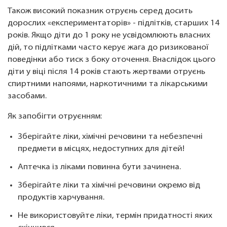
Також високий показник отруєнь серед досить
дорослих «експериментаторів» - підлітків, старших 14
років. Якщо діти до 1 року не усвідомлюють власних
дій, то підлітками часто керує жага до ризикованої
поведінки або тиск з боку оточення. Внаслідок цього
діти у віці після 14 років стають жертвами отруєнь
спиртними напоями, наркотичними та лікарськими
засобами.
Як запобігти отруєнням:
Зберігайте ліки, хімічні речовини та небезпечні
предмети в місцях, недоступних для дітей!
Аптечка із ліками повинна бути зачинена.
Зберігайте ліки та хімічні речовини окремо від
продуктів харчування.
Не використовуйте ліки, термін придатності яких