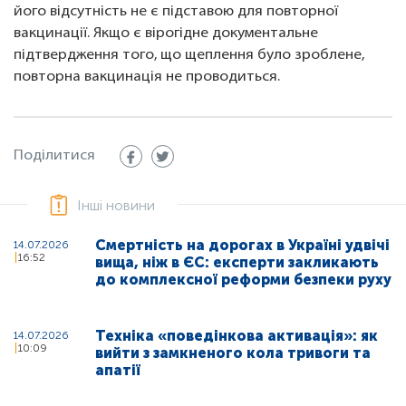
його відсутність не є підставою для повторної
вакцинації. Якщо є вірогідне документальне
підтвердження того, що щеплення було зроблене,
повторна вакцинація не проводиться.
Поділитися
Інші новини
Смертність на дорогах в Україні удвічі
14.07.2026
16:52
вища, ніж в ЄС: експерти закликають
до комплексної реформи безпеки руху
Техніка «поведінкова активація»: як
14.07.2026
10:09
вийти з замкненого кола тривоги та
апатії