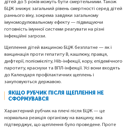
дітей до 5 років можуть бути смертельними. Також
БЦЖ знижує загальний рівень смертності серед дітей
раннього віку, зокрема завдяки загальному
імуномодулювальному ефекту — підвищуючи
готовність імунної системи реагувати на різні
інфекційні загрози.
Щеплення дітей вакциною БЦЖ безплатне — як і
вакцинація проти гепатиту В, кашлюку, правця,
дифтерії, поліомієліту, Hib-інфекції, кору, епідемічного
паротиту, краснухи та ВПЛ-інфекції. Усі вони входять
до Календаря профілактичних щеплень і
закуповуються державою.
ЯКЩО РУБЧИК ПІСЛЯ ЩЕПЛЕННЯ НЕ
СФОРМУВАВСЯ
Характерний рубчик на плечі після БЦЖ — це
нормальна реакція організму на вакцину, яка
підтверджує, що щеплення було проведене. Проте