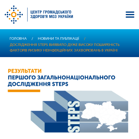
Перейти
ГОЛОВНА
/
НОВИНИ ТА ПУБЛІКАЦІЇ
/
до
ДОСЛІДЖЕННЯ STEPS ВИЯВИЛО ДУЖЕ ВИСОКУ ПОШИРЕНІСТЬ
основного
ФАКТОРІВ РИЗИКУ НЕІНФЕКЦІЙНИХ ЗАХВОРЮВАНЬ В УКРАЇНІ
вмісту