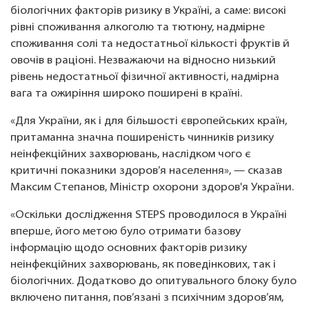
біологічних факторів ризику в Україні, а саме: високі
рівні споживання алкоголю та тютюну, надмірне
споживання солі та недостатньої кількості фруктів й
овочів в раціоні. Незважаючи на відносно низький
рівень недостатньої фізичної активності, надмірна
вага та ожиріння широко поширені в країні.
«Для України, як і для більшості європейських країн,
притаманна значна поширеність чинників ризику
неінфекційних захворювань, наслідком чого є
критичні показники здоров’я населення», — сказав
Максим Степанов, Міністр охорони здоров'я України.
«Оскільки дослідження STEPS проводилося в Україні
вперше, його метою було отримати базову
інформацію щодо основних факторів ризику
неінфекційних захворювань, як поведінкових, так і
біологічних. Додатково до опитувального блоку було
включено питання, пов’язані з психічним здоров’ям,