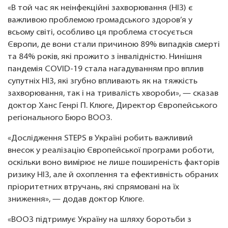
«В той час як неінфекційні захворювання (НІЗ) є
важливою проблемою громадського здоров’я у
всьому світі, особливо ця проблема стосується
Європи, де вони стали причиною 89% випадків смерті
та 84% років, які прожито з інвалідністю. Нинішня
пандемія COVID-19 стала нагадуванням про вплив
супутніх НІЗ, які згубно впливають як на тяжкість
захворювання, так і на тривалість хвороби», — сказав
доктор Ханс Генрі П. Клюге, Директор Європейського
регіонального Бюро ВООЗ.
«Дослідження STEPS в Україні робить важливий
внесок у реалізацію Європейської програми роботи,
оскільки воно вимірює не лише поширеність факторів
ризику НІЗ, але й охоплення та ефективність обраних
пріоритетних втручань, які спрямовані на їх
зниження», — додав доктор Клюге.
«ВООЗ підтримує Україну на шляху боротьби з