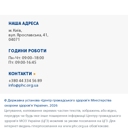
НАША АДРЕСА
м. Київ,
вул. Ярославська, 41,
04071
ГОДИНИ РОБОТИ
Пн–Чт: 09:00–18:00
Пт: 09:00-16:45
КОНТАКТИ
+380 44 334 56 89
info@phc.org.ua
© Державна установа «Центр громадського здоров’я Міністерства
охорони здоров’я України», 2026
Цитування, копіювання окремих частин текстів, зображень або відео,
передрук чи будь-яке інше поширення інформації Центру громадського
здоров’я МОЗ України (ЦГЗ) можливі за умови посилання на ЦГЗ. Для
інтернет-видань гіперпосилання на www.phc.org.ua обов’язкове.