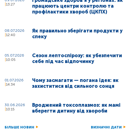
Громадське здоровʼя у регіонах: як
09.07.2026
13:27
працюють центри контролю та
профілактики хвороб (ЦКПХ)
Як правильно зберігати продукти у
08.07.2026
12:40
спеку
Сезон лептоспірозу: як убезпечити
05.07.2026
10:05
себе під час відпочинку
Чому засмагати — погана ідея: як
01.07.2026
14:34
захиститися від сильного сонця
Вроджений токсоплазмоз: як мамі
30.06.2026
10:15
вберегти дитину від хвороби
БІЛЬШЕ НОВИН
ВИЗНАЧНІ ДАТИ