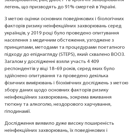
захворювання, рак, діабет та хронічні захворювання
легень, що призводять до 91% смертей в Україні.
З метою оцінки основних поведінкових і біологічних
факторів ризику неінфекційних захворювань серед
українців, у 2019 році було проведено опитування
населення з медичним обстеження, узгоджене з
принципами, методами та процедурами поетапного
підходу до епіднагляду (STEPS), який схвалено ВООЗ.
Загалом у дослідженні взяли участь 4 409
респондентів у віці 18–69 років, серед яких було
здійснено опитування та проведено декілька
фізичних вимірювань і біохімічних досліджень з метою
збору даних щодо основних факторів ризику
неінфекційних захворювань, зокрема вживання
тютюну та алкоголю, нездорового харчування,
гіподинамії.
Дослідження виявило дуже високу поширеність
неінфекційних захворювань, їх поведінкових і