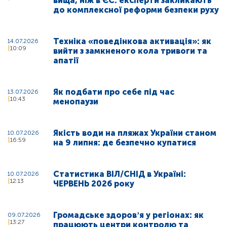
вища, ніж в ЄС: експерти закликають
до комплексної реформи безпеки руху
Техніка «поведінкова активація»: як
14.07.2026
10:09
вийти з замкненого кола тривоги та
апатії
Як подбати про себе під час
13.07.2026
10:43
менопаузи
Якість води на пляжах України станом
10.07.2026
16:59
на 9 липня: де безпечно купатися
Статистика ВІЛ/СНІД в Україні:
10.07.2026
12:13
ЧЕРВЕНЬ 2026 року
Громадське здоровʼя у регіонах: як
09.07.2026
13:27
працюють центри контролю та