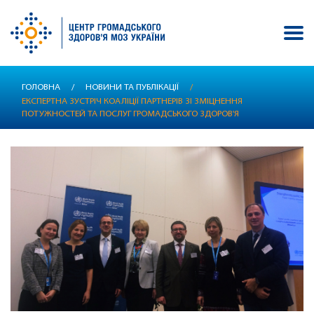
Перейти
ГОЛОВНА
/
НОВИНИ ТА ПУБЛІКАЦІЇ
/
до
ЕКСПЕРТНА ЗУСТРІЧ КОАЛІЦІЇ ПАРТНЕРІВ ЗІ ЗМІЦНЕННЯ
основного
ПОТУЖНОСТЕЙ ТА ПОСЛУГ ГРОМАДСЬКОГО ЗДОРОВ'Я
вмісту