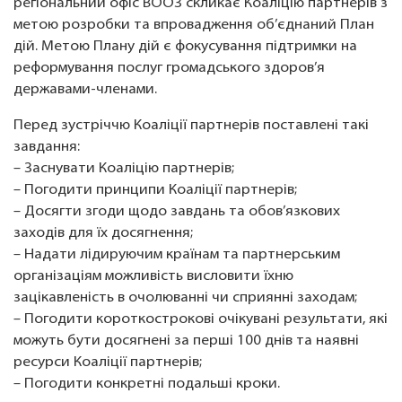
регіональний офіс ВООЗ скликає Коаліцію партнерів з
метою розробки та впровадження об’єднаний План
дій. Метою Плану дій є фокусування підтримки на
реформування послуг громадського здоров’я
державами-членами.
Перед зустріччю Коаліції партнерів поставлені такі
завдання:
– Заснувати Коаліцію партнерів;
– Погодити принципи Коаліції партнерів;
– Досягти згоди щодо завдань та обов’язкових
заходів для їх досягнення;
– Надати лідируючим країнам та партнерським
організаціям можливість висловити їхню
зацікавленість в очолюванні чи сприянні заходам;
– Погодити короткострокові очікувані результати, які
можуть бути досягнені за перші 100 днів та наявні
ресурси Коаліції партнерів;
– Погодити конкретні подальші кроки.