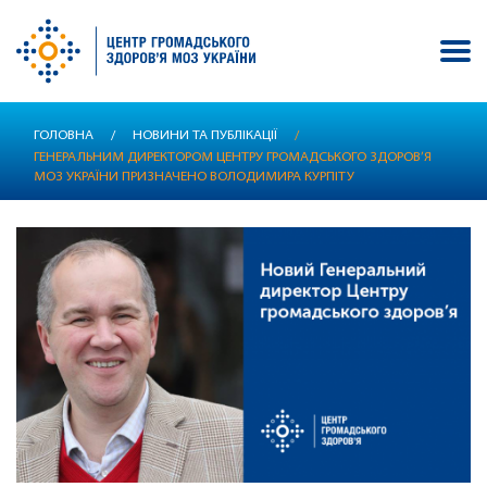
Перейти
ГОЛОВНА
/
НОВИНИ ТА ПУБЛІКАЦІЇ
/
до
ГЕНЕРАЛЬНИМ ДИРЕКТОРОМ ЦЕНТРУ ГРОМАДСЬКОГО ЗДОРОВ’Я
основного
МОЗ УКРАЇНИ ПРИЗНАЧЕНО ВОЛОДИМИРА КУРПІТУ
вмісту