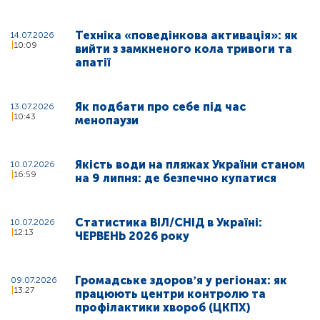
Техніка «поведінкова активація»: як
14.07.2026
10:09
вийти з замкненого кола тривоги та
апатії
Як подбати про себе під час
13.07.2026
10:43
менопаузи
Якість води на пляжах України станом
10.07.2026
16:59
на 9 липня: де безпечно купатися
Статистика ВІЛ/СНІД в Україні:
10.07.2026
12:13
ЧЕРВЕНЬ 2026 року
Громадське здоровʼя у регіонах: як
09.07.2026
13:27
працюють центри контролю та
профілактики хвороб (ЦКПХ)