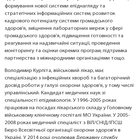
формування нової системи епіднагляду та
стратегічних інформаційних систем, розвиток
кадрового потенціалу системи громадського
здоров’я, зміцнення лабораторних мереж у сфері
громадського здоров’я, підвищення готовності та
реагування на надзвичайні ситуації, проведення
моніторингу та оцінки окремих програм, підтримка
партнерства з міжнародними організаціями тощо.
Володимир Курпіта, військовий лікар, має
спеціалізацію з інфекційних хвороб та багаторічний
досвід роботи у галузі охорони здоров’я, у тому числі
управлінський. Кандидат медичних наук зі
спеціальності епідеміологія. ​У 1996-2005 роках
працював на посадах лікарського складу у Головному
військовому клінічному госпіталі МО України. У 2005-
2008 роках медичний спеціаліст з ВІЛ/СНІД/ІПСШ
Бюро Всесвітньої організації охорони здоров'я в
Україні. У 2014 році очолював​ Державн​у ​служб​у​