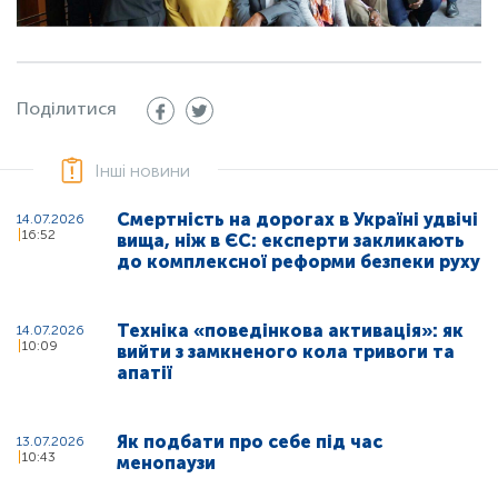
Поділитися
Інші новини
Смертність на дорогах в Україні удвічі
14.07.2026
16:52
вища, ніж в ЄС: експерти закликають
до комплексної реформи безпеки руху
Техніка «поведінкова активація»: як
14.07.2026
10:09
вийти з замкненого кола тривоги та
апатії
Як подбати про себе під час
13.07.2026
10:43
менопаузи