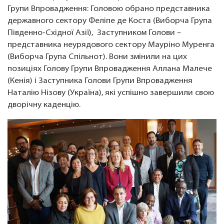
Групи Впровадження: Головою обрано представника
державного сектору Феліпе де Коста (Виборча Група
Південно-Східної Азії), Заступником Голови –
представника неурядового сектору Мауріно Муренга
(Виборча Група Спільнот). Вони змінили на цих
позиціях Голову Групи Впровадження Аллана Малече
(Кенія) і Заступника Голови Групи Впровадження
Наталію Нізову (Україна), які успішно завершили свою
дворічну каденцію.