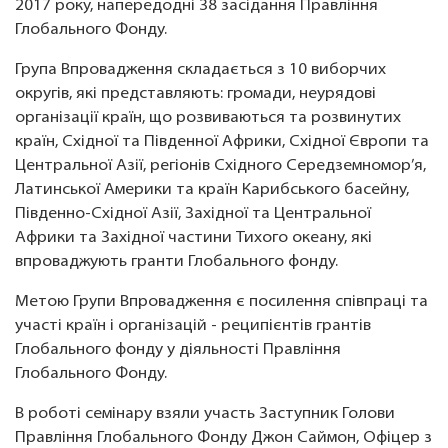
2017 року, напередодні 38 засідання Правління
Глобального Фонду.
Група Впровадження складається з 10 виборчих
округів, які представляють: громади, неурядові
організації країн, що розвиваються та розвинутих
країн, Східної та Південної Африки, Східної Європи та
Центральної Азії, регіонів Східного Середземномор’я,
Латинської Америки та країн Карибського басейну,
Південно-Східної Азії, Західної та Центральної
Африки та Західної частини Тихого океану, які
впроваджують гранти Глобального фонду.
Метою Групи Впровадження є посилення співпраці та
участі країн і організацій - реципієнтів грантів
Глобального фонду у діяльності Правління
Глобального Фонду.
В роботі семінару взяли участь Заступник Голови
Правління Глобального Фонду Джон Саймон, Офіцер з