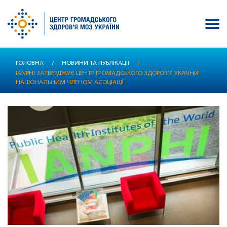
Перейти
ГОЛОВНА
/
НОВИНИ ТА ПУБЛІКАЦІЇ
/
до
IANPHI ЗАТВЕРДЖУЄ ЦЕНТР ГРОМАДСЬКОГО ЗДОРОВ’Я УКРАЇНИ
основного
НАЦІОНАЛЬНИМ ЧЛЕНОМ АСОЦІАЦІЇ
вмісту