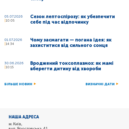
Сезон лептоспірозу: як убезпечити
05.07.2026
10:05
себе під час відпочинку
Чому засмагати — погана ідея: як
01.07.2026
14:34
захиститися від сильного сонця
Вроджений токсоплазмоз: як мамі
30.06.2026
10:15
вберегти дитину від хвороби
БІЛЬШЕ НОВИН
ВИЗНАЧНІ ДАТИ
НАША АДРЕСА
м. Київ,
вул. Ярославська, 41,