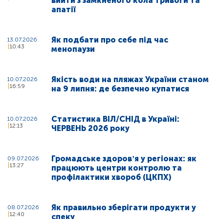
вийти з замкненого кола тривоги та
апатії
Як подбати про себе під час
13.07.2026
10:43
менопаузи
Якість води на пляжах України станом
10.07.2026
16:59
на 9 липня: де безпечно купатися
Статистика ВІЛ/СНІД в Україні:
10.07.2026
12:13
ЧЕРВЕНЬ 2026 року
Громадське здоровʼя у регіонах: як
09.07.2026
13:27
працюють центри контролю та
профілактики хвороб (ЦКПХ)
Як правильно зберігати продукти у
08.07.2026
12:40
спеку