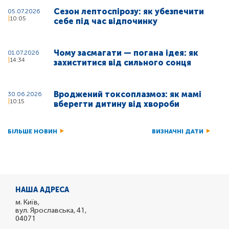
Сезон лептоспірозу: як убезпечити
05.07.2026
10:05
себе під час відпочинку
Чому засмагати — погана ідея: як
01.07.2026
14:34
захиститися від сильного сонця
Вроджений токсоплазмоз: як мамі
30.06.2026
10:15
вберегти дитину від хвороби
БІЛЬШЕ НОВИН
ВИЗНАЧНІ ДАТИ
НАША АДРЕСА
м. Київ,
вул. Ярославська, 41,
04071