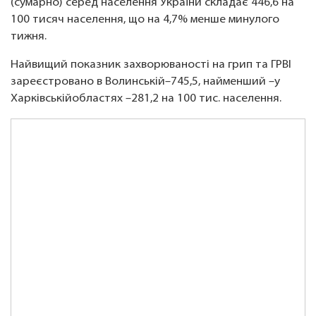
(сумарно) серед населення України складає 446,6 на
100 тисяч населення, що на 4,7% менше минулого
тижня.
Найвищий показник захворюваності на грип та ГРВІ
зареєстровано в Волинській–745,5, найменший –у
Харківськійобластях –281,2 на 100 тис. населення.