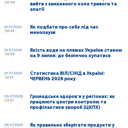
10:09
вийти з замкненого кола тривоги та
апатії
Як подбати про себе під час
13.07.2026
10:43
менопаузи
Якість води на пляжах України станом
10.07.2026
16:59
на 9 липня: де безпечно купатися
Статистика ВІЛ/СНІД в Україні:
10.07.2026
12:13
ЧЕРВЕНЬ 2026 року
Громадське здоровʼя у регіонах: як
09.07.2026
13:27
працюють центри контролю та
профілактики хвороб (ЦКПХ)
Як правильно зберігати продукти у
08.07.2026