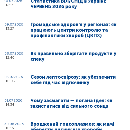
Статистика ВІЛ/СНІД в Україні:
10.07.2026
12:13
ЧЕРВЕНЬ 2026 року
Громадське здоровʼя у регіонах: як
09.07.2026
13:27
працюють центри контролю та
профілактики хвороб (ЦКПХ)
Як правильно зберігати продукти у
08.07.2026
12:40
спеку
Сезон лептоспірозу: як убезпечити
05.07.2026
10:05
себе під час відпочинку
Чому засмагати — погана ідея: як
01.07.2026
14:34
захиститися від сильного сонця
Вроджений токсоплазмоз: як мамі
30.06.2026
10:15
вберегти дитину від хвороби