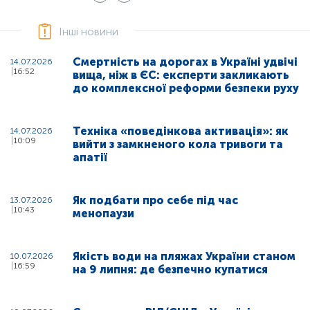
Інші новини
Смертність на дорогах в Україні удвічі
14.07.2026
16:52
вища, ніж в ЄС: експерти закликають
до комплексної реформи безпеки руху
Техніка «поведінкова активація»: як
14.07.2026
10:09
вийти з замкненого кола тривоги та
апатії
Як подбати про себе під час
13.07.2026
10:43
менопаузи
Якість води на пляжах України станом
10.07.2026
16:59
на 9 липня: де безпечно купатися