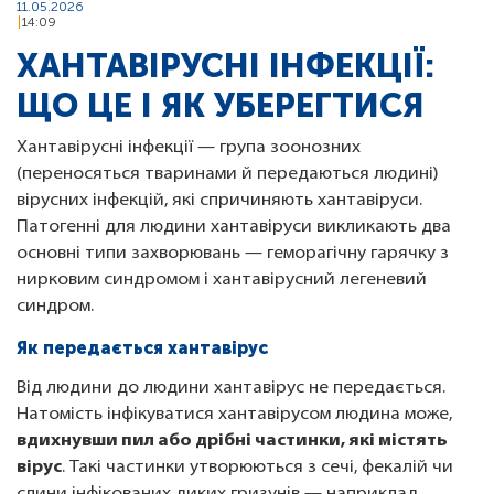
11.05.2026
14:09
ХАНТАВІРУСНІ ІНФЕКЦІЇ:
ЩО ЦЕ І ЯК УБЕРЕГТИСЯ
Хантавірусні інфекції — група зоонозних
(переносяться тваринами й передаються людині)
вірусних інфекцій, які спричиняють хантавіруси.
Патогенні для людини хантавіруси викликають два
основні типи захворювань — геморагічну гарячку з
нирковим синдромом і хантавірусний легеневий
синдром.
Як передається хантавірус
Від людини до людини хантавірус не передається.
Натомість інфікуватися хантавірусом людина може,
вдихнувши пил або дрібні частинки, які містять
вірус
. Такі частинки утворюються з сечі, фекалій чи