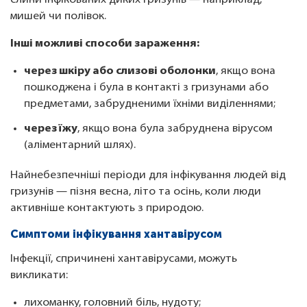
слини інфікованих диких гризунів — наприклад,
мишей чи полівок.
Інші можливі способи зараження:
через шкіру або слизові оболонки
, якщо вона
пошкоджена і була в контакті з гризунами або
предметами, забрудненими їхніми виділеннями;
через їжу
, якщо вона була забруднена вірусом
(аліментарний шлях).
Найнебезпечніші періоди для інфікування людей від
гризунів — пізня весна, літо та осінь, коли люди
активніше контактують з природою.
Симптоми інфікування хантавірусом
Інфекції, спричинені хантавірусами, можуть
викликати:
лихоманку, головний біль, нудоту;