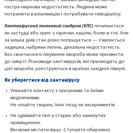
пошкоджені капіляри). У важких випадках настає
гостра ниркова недостатність. Людина може
потрапити в реанімацію і потребувати гемодіалізу.
Хантавірусний легеневий синдром (ХЛС)
починається
як застуда або грип: з гарячки, кашлю, болю в тілі. Але
за кілька днів стан різко погіршується — з’являється
задишка, набряки легень, дихальна недостатність.
Без своєчасного лікування хвороба може призвести
до смерті. Різновиди хантавірусів, які призводять до
цієї хвороби, реєструються в країнах західної півкулі.
Як уберегтися від хантавірусу
Уникайте контакту з гризунами та їхніми
виділеннями.
Не чіпайте тварин, їхніх гнізд чи екскрементів.
Не здіймайте пил у старих або закинутих
приміщеннях.
Він може містити вірус. Ступайте обережно.