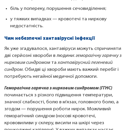
біль у попереку, порушення сечовиділення;
у тяжких випадках — кровотечі та ниркову
недостатність.
Чим небезпечні хантавірусні інфекції
Як уже згадувалося, хантавіруси можуть спричиняти
дві серйозні хвороби в людини:
геморагічну гарячку з
нирковим синдромом
та
хантавірусний легеневий
синдром
. Обидві ці хвороби мають важкий перебіг і
потребують негайної медичної допомоги.
Геморагічна гарячка з нирковим синдромом (ГГНС)
починається з різкого підвищення температури,
значної слабкості, болю в м’язах, головного болю, а
згодом — порушення роботи нирок. Можливий
геморагічний синдром (носові кровотечі,
крововиливи у склеру, висипи на шкірі через