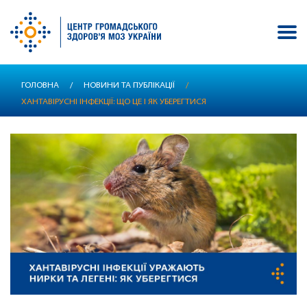
Перейти
ГОЛОВНА
/
НОВИНИ ТА ПУБЛІКАЦІЇ
/
до
ХАНТАВІРУСНІ ІНФЕКЦІЇ: ЩО ЦЕ І ЯК УБЕРЕГТИСЯ
основного
вмісту