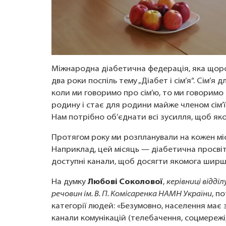
Міжнародна діабетична федерація, яка щоро
два роки поспіль тему „Діабет і сім’я“. Сім’я
коли ми говоримо про сім’ю, то ми говоримо і
родину і стає для родини майже членом сім’ї.
Нам потрібно об’єднати всі зусилля, щоб я
Протягом року ми розпланували на кожен міс
Наприклад, цей місяць — діабетична просвіта
доступні канали, щоб досягти якомога ширшо
На думку
Любові Соколової
,
керівниці відді
речовин ім. В. П. Комісаренка НАМН України
, п
категорії людей: «Безумовно, населення має 
канали комунікацій (телебачення, соцмережі,