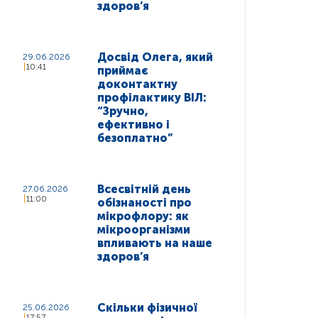
здоров’я
Досвід Олега, який
29.06.2026
10:41
приймає
доконтактну
профілактику ВІЛ:
“Зручно,
ефективно і
безоплатно”
Всесвітній день
27.06.2026
11:00
обізнаності про
мікрофлору: як
мікроорганізми
впливають на наше
здоров’я
Скільки фізичної
25.06.2026
17:57