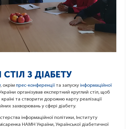
СТІЛ З ДІАБЕТУ
у
, окрім
прес-конференції
та запуску
інформаційної
України організував експертний круглий стіл, щоб
 країні та створити дорожню карту реалізації
йних захворювань у сфері діабету.
істерства інформаційної політики, Інституту
омісаренка НАМН України, Української діабетичної