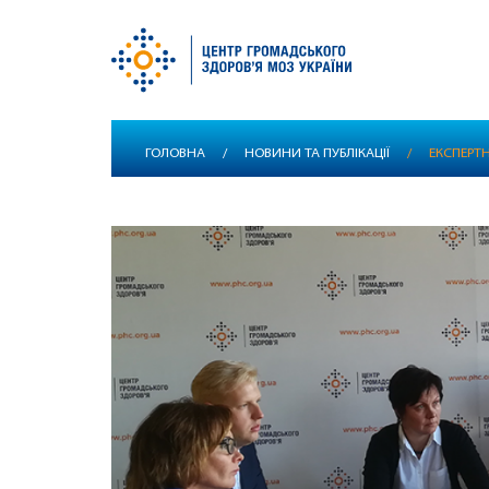
Перейти
ГОЛОВНА
/
НОВИНИ ТА ПУБЛІКАЦІЇ
/
ЕКСПЕРТН
до
основного
вмісту