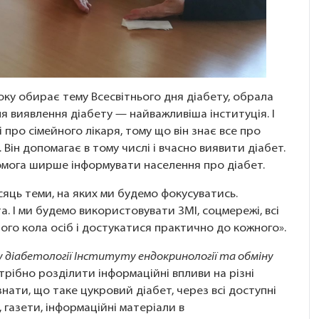
ку обирає тему Всесвітнього дня діабету, обрала
 для виявлення діабету — найважливіша інституція. І
 про сімейного лікаря, тому що він знає все про
 Він допомагає в тому числі і вчасно виявити діабет.
комога ширше інформувати населення про діабет.
яць теми, на яких ми будемо фокусуватись.
. І ми будемо використовувати ЗМІ, соцмережі, всі
го кола осіб і достукатися практично до кожного».
лу діабетології Інституту ендокринології та обміну
отрібно розділити інформаційні впливи на різні
знати, що таке цукровий діабет, через всі доступні
 газети, інформаційні матеріали в