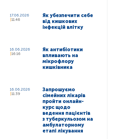
Як убезпечити себе
17.06.2026
11:46
від кишкових
інфекцій влітку
Як антибіотики
16.06.2026
16:16
впливають на
мікрофлору
кишківника
Запрошуємо
16.06.2026
11:39
сімейних лікарів
пройти онлайн-
курс щодо
ведення пацієнтів
з туберкульозом на
амбулаторному
етапі лікування