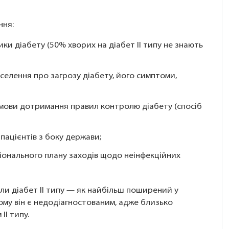
ння:
ки діабету (50% хворих на діабет ІІ типу не знають
селення про загрозу діабету, його симптоми,
умови дотримання правил контролю діабету (спосіб
пацієнтів з боку держави;
ціонального плану заходів щодо неінфекційних
ли діабет ІІ типу — як найбільш поширений у
ьому він є недодіагностованим, адже близько
ІІ типу.