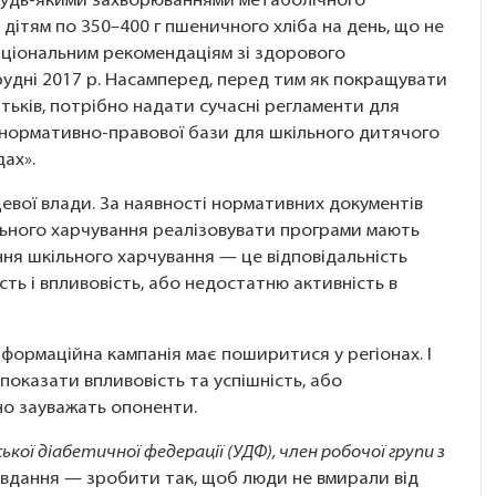
будь-якими захворюваннями метаболічного
 дітям по 350–400 г пшеничного хліба на день, що не
національним рекомендаціям зі здорового
рудні 2017 р. Насамперед, перед тим як покращувати
батьків, потрібно надати сучасні регламенти для
ни нормативно-правової бази для шкільного дитячого
дах».
цевої влади. За наявності нормативних документів
ільного харчування реалізовувати програми мають
ння шкільного харчування — це відповідальність
сть і впливовість, або недостатню активність в
нформаційна кампанія має поширитися у регіонах. І
показати впливовість та успішність, або
но зауважать опоненти.
ької діабетичної федерації (УДФ), член робочої групи з
авдання — зробити так, щоб люди не вмирали від