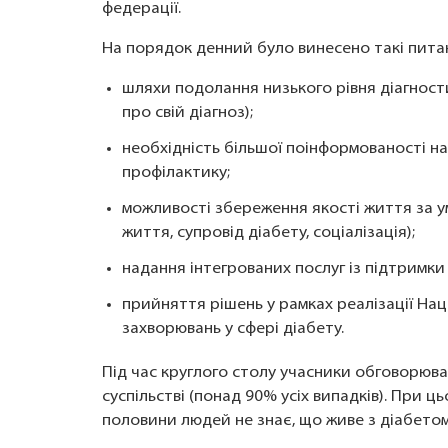
федерації.
На порядок денний було винесено такі пита
шляхи подолання низького рівня діагности
про свій діагноз);
необхідність більшої поінформованості на
профілактику;
можливості збереження якості життя за 
життя, супровід діабету, соціалізація);
надання інтегрованих послуг із підтримки 
прийняття рішень у рамках реалізації На
захворювань у сфері діабету.
Під час круглого столу учасники обговорюва
суспільстві (понад 90% усіх випадків). При ц
половини людей не знає, що живе з діабетом 