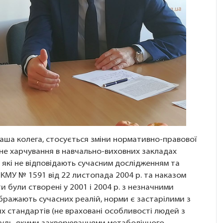
аша колега, стосується зміни нормативно-правової
ьне харчування в навчально-виховних закладах
які не відповідають сучасним дослідженням та
КМУ № 1591 від 22 листопада 2004 р. та наказом
и були створені у 2001 і 2004 р. з незначними
ідображають сучасних реалій, норми є застарілими з
их стандартів (не враховані особливості людей з