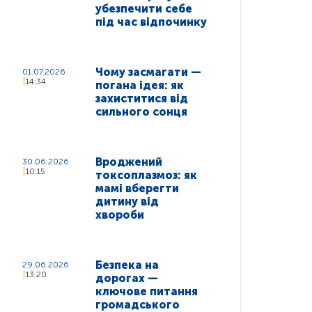
убезпечити себе
під час відпочинку
Чому засмагати —
01.07.2026
14:34
погана ідея: як
захиститися від
сильного сонця
Вроджений
30.06.2026
10:15
токсоплазмоз: як
мамі вберегти
дитину від
хвороби
Безпека на
29.06.2026
13:20
дорогах —
ключове питання
громадського