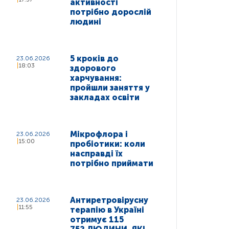
активності
потрібно дорослій
людині
5 кроків до
23.06.2026
18:03
здорового
харчування:
пройшли заняття у
закладах освіти
Мікрофлора і
23.06.2026
15:00
пробіотики: коли
насправді їх
потрібно приймати
Антиретровірусну
23.06.2026
11:55
терапію в Україні
отримує 115