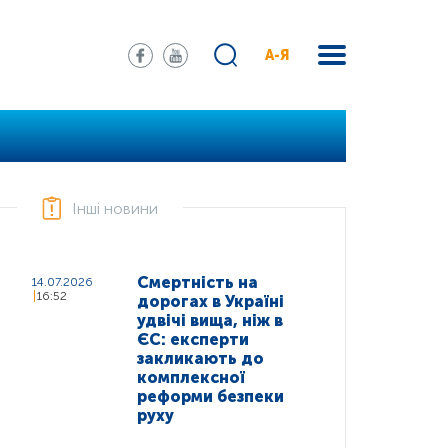
А-Я
Інші новини
Смертність на
14.07.2026
16:52
дорогах в Україні
удвічі вища, ніж в
ЄС: експерти
закликають до
комплексної
реформи безпеки
руху