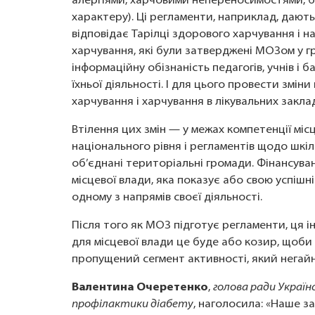
алергіями, харчовими непереносимостями, 
характеру). Ці регламенти, наприклад, дають
відповідає Тарілці здорового харчування і 
харчування, які були затверджені МОЗом у г
інформаційну обізнаність педагогів, учнів і 
їхньої діяльності. І для цього провести змі
харчування і харчування в лікувальних закла
Втілення цих змін — у межах компетенції міс
національного рівня і регламентів щодо шк
об’єднані територіальні громади. Фінансува
місцевої влади, яка показує або свою успішні
одному з напрямів своєї діяльності.
Після того як МОЗ підготує регламенти, ця і
для місцевої влади це буде або козир, щоби 
пропущений сегмент активності, який негай
Валентина Очеретенко
,
голова ради Українс
профілактики діабету
, наголосила: «Наше з