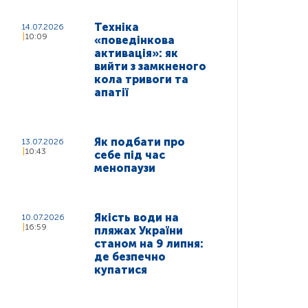
Техніка
14.07.2026
10:09
«поведінкова
активація»: як
вийти з замкненого
кола тривоги та
апатії
Як подбати про
13.07.2026
10:43
себе під час
менопаузи
Якість води на
10.07.2026
16:59
пляжах України
станом на 9 липня:
де безпечно
купатися