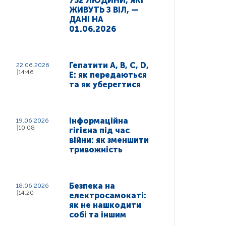
752 ЛЮДИНИ, ЯКІ
ЖИВУТЬ З ВІЛ, —
ДАНІ НА
01.06.2026
Гепатити A, B, C, D,
22.06.2026
14:46
E: як передаються
та як уберегтися
Інформаційна
19.06.2026
10:08
гігієна під час
війни: як зменшити
тривожність
Безпека на
18.06.2026
14:20
електросамокаті:
як не нашкодити
собі та іншим