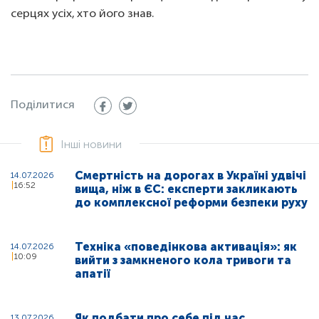
серцях усіх, хто його знав.
Поділитися
Інші новини
Смертність на дорогах в Україні удвічі
14.07.2026
16:52
вища, ніж в ЄС: експерти закликають
до комплексної реформи безпеки руху
Техніка «поведінкова активація»: як
14.07.2026
10:09
вийти з замкненого кола тривоги та
апатії
Як подбати про себе під час
13.07.2026