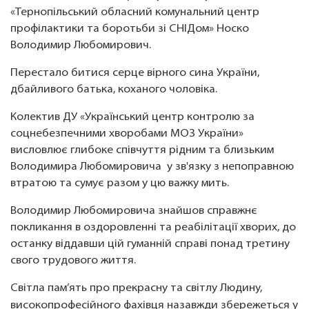
«Тернопільський обласний комунальний центр
профілактики та боротьби зі СНІДом» Носко
Володимир Любомирович.
Перестало битися серце вірного сина України,
дбайливого батька, коханого чоловіка.
Колектив ДУ «Український центр контролю за
соцнебезпечними хворобами МОЗ України»
висловлює глибоке співчуття рідним та близьким
Володимира Любомировича у зв'язку з непоправною
втратою та сумує разом у цю важку мить.
Володимир Любомировича знайшов справжнє
покликання в оздоровленні та реабілітації хворих, до
останку віддавши цій гуманній справі понад третину
свого трудового життя.
Світла пам’ять про прекрасну та світлу Людину,
високопрофесійного фахівця назавжди збережеться у