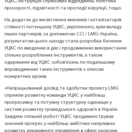
УЦКС; інструкція службових відряджень; політика
прозорості, підзвітності та протидії корупції, тощо.
На додаток до висвітлення викликів і каталізаторів
стійкості потенціалу УЦКС, укріпленого, крім вкладу
інших партнерів, за допомогою CCI / LMG-Україна,
результатом цього заходу стала розробка бачення
УЦКС по введенню в дію і продовженню використання
спільно розроблених інструментів, а також
одержання від УЦКС зобов'язань по подальшому
впровадженню таких інструментів з описом
конкретних кроків.
«Напрацьований досвід та здобутки проекту LMG
сприяли розвитку команди УЦКС у найбільш
прогресивну та потужну структурну одиницю у
системі розвитку громадського здоров’я в Україні.
Завдяки спільній роботі УЦКС продемонстрував
значний прогрес у найбільш амбітних напрямках
розвитку державного управління в сфері охорони