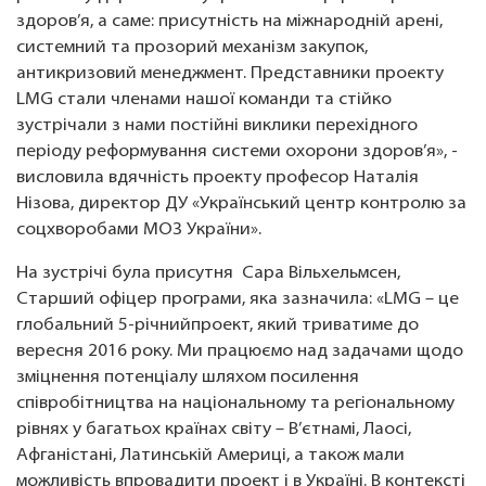
здоров’я, а саме: присутність на міжнародній арені,
системний та прозорий механізм закупок,
антикризовий менеджмент. Представники проекту
LMG стали членами нашої команди та стійко
зустрічали з нами постійні виклики перехідного
періоду реформування системи охорони здоров’я», -
висловила вдячність проекту професор Наталія
Нізова, директор ДУ «Український центр контролю за
соцхворобами МОЗ України».
На зустрічі була присутня Сара Вільхельмсен,
Старший офіцер програми, яка зазначила: «LMG – це
глобальний 5-річнийпроект, який триватиме до
вересня 2016 року. Ми працюємо над задачами щодо
зміцнення потенціалу шляхом посилення
співробітництва на національному та регіональному
рівнях у багатьох країнах світу – В’єтнамі, Лаосі,
Афганістані, Латинській Америці, а також мали
можливість впровадити проект і в Україні. В контексті