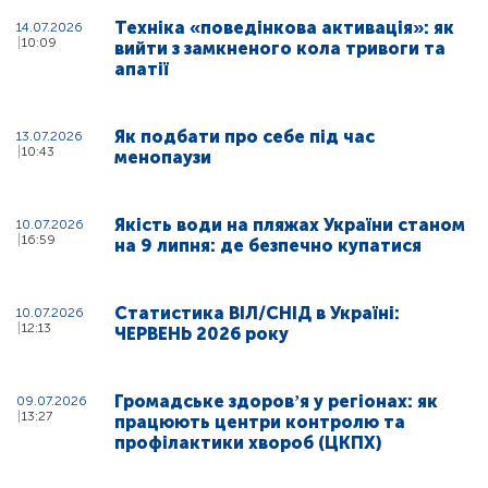
Техніка «поведінкова активація»: як
14.07.2026
10:09
вийти з замкненого кола тривоги та
апатії
Як подбати про себе під час
13.07.2026
10:43
менопаузи
Якість води на пляжах України станом
10.07.2026
16:59
на 9 липня: де безпечно купатися
Статистика ВІЛ/СНІД в Україні:
10.07.2026
12:13
ЧЕРВЕНЬ 2026 року
Громадське здоровʼя у регіонах: як
09.07.2026
13:27
працюють центри контролю та
профілактики хвороб (ЦКПХ)