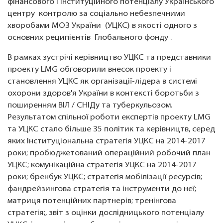
фінансового і інституційного потенціалу Українського
центру контролю за соціально небезпечними
хворобами МОЗ України (УЦКС) в якості одного з
основних реципієнтів Глобального фонду .
В рамках зустрічі керівництво УЦКС та представники
проекту LMG обговорили внесок проекту і
становлення УЦКС як організації-лідера в системі
охорони здоров'я України в контексті боротьби з
поширенням ВІЛ / СНІДу та туберкульозом.
Результатом спільної роботи експертів проекту LMG
та УЦКС стало більше 35 політик та керівництв, серед
яких Інституціональна стратегія УЦКС на 2014-2017
роки; пробюджетований операційний робочий план
УЦКС; комунікаційна стратегія УЦКС на 2014-2017
роки; бренбук УЦКС; стратегія мобілізації ресурсів;
фандрейзингова стратегія та інструменти до неї;
матриця потенційних партнерів; тренінгова
стратегія;, звіт з оцінки дослідницького потенціалу