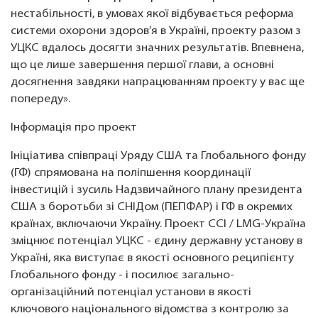
нестабільності, в умовах якої відбувається реформа
системи охорони здоров’я в Україні, проекту разом з
УЦКС вдалось досягти значних результатів. Впевнена,
що це лише завершення першої глави, а основні
досягнення завдяки напрацюванням проекту у вас ще
попереду».
Інформація про проект
Ініціатива співпраці Уряду США та Глобального фонду
(ГФ) спрямована на поліпшення координації
інвестицій і зусиль Надзвичайного плану президента
США з боротьби зі СНІДом (ПЕПФАР) і ГФ в окремих
країнах, включаючи Україну. Проект CCI / LMG-Україна
зміцнює потенціал УЦКС - єдину державну установу в
Україні, яка виступає в якості основного реципієнту
Глобального фонду - і посилює загально-
організаційний потенціал установи в якості
ключового національного відомства з контролю за