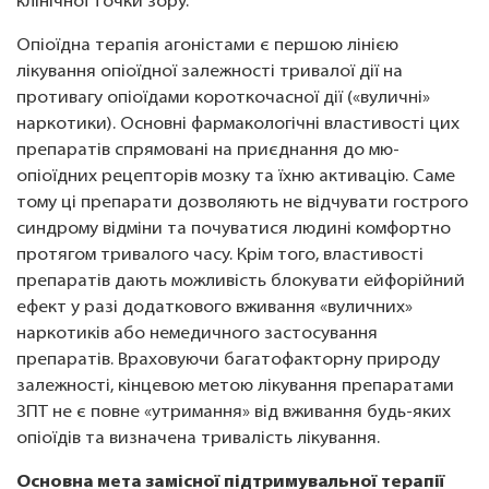
клінічної точки зору.
Опіоїдна терапія агоністами є першою лінією
лікування опіоїдної залежності тривалої дії на
противагу опіоїдами короткочасної дії («вуличні»
наркотики). Основні фармакологічні властивості цих
препаратів спрямовані на приєднання до мю-
опіоїдних рецепторів мозку та їхню активацію. Саме
тому ці препарати дозволяють не відчувати гострого
синдрому відміни та почуватися людині комфортно
протягом тривалого часу. Крім того, властивості
препаратів дають можливість блокувати ейфорійний
ефект у разі додаткового вживання «вуличних»
наркотиків або немедичного застосування
препаратів. Враховуючи багатофакторну природу
залежності, кінцевою метою лікування препаратами
ЗПТ не є повне «утримання» від вживання будь-яких
опіоїдів та визначена тривалість лікування.
Основна мета замісної підтримувальної терапії