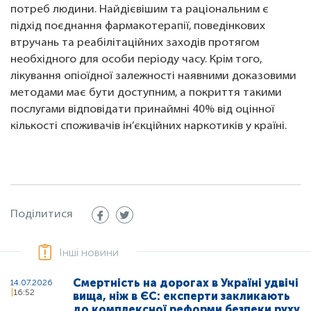
потреб людини. Найдієвішим та раціональним є
підхід поєднання фармакотерапії, поведінкових
втручань та реабілітаційних заходів протягом
необхідного для особи періоду часу. Крім того,
лікування опіоїдної залежності наявними доказовими
методами має бути доступним, а покриття такими
послугами відповідати принаймні 40% від оцінної
кількості споживачів ін’єкційних наркотиків у країні.
Поділитися
Інші новини
Смертність на дорогах в Україні удвічі
14.07.2026
16:52
вища, ніж в ЄС: експерти закликають
до комплексної реформи безпеки руху