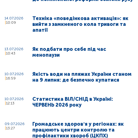
Техніка «поведінкова активація»: як
14.07.2026
10:09
вийти з замкненого кола тривоги та
апатії
Як подбати про себе під час
13.07.2026
10:43
менопаузи
Якість води на пляжах України станом
10.07.2026
16:59
на 9 липня: де безпечно купатися
Статистика ВІЛ/СНІД в Україні:
10.07.2026
12:13
ЧЕРВЕНЬ 2026 року
Громадське здоровʼя у регіонах: як
09.07.2026
13:27
працюють центри контролю та
профілактики хвороб (ЦКПХ)