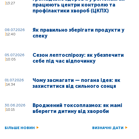
13:27
працюють центри контролю та
профілактики хвороб (ЦКПХ)
Як правильно зберігати продукти у
08.07.2026
12:40
спеку
Сезон лептоспірозу: як убезпечити
05.07.2026
10:05
себе під час відпочинку
Чому засмагати — погана ідея: як
01.07.2026
14:34
захиститися від сильного сонця
Вроджений токсоплазмоз: як мамі
30.06.2026
10:15
вберегти дитину від хвороби
БІЛЬШЕ НОВИН
ВИЗНАЧНІ ДАТИ