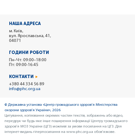
НАША АДРЕСА
м. Київ,
вул. Ярославська, 41,
04071
ГОДИНИ РОБОТИ
Пн–Чт: 09:00–18:00
Пт: 09:00-16:45
КОНТАКТИ
+380 44 334 56 89
info@phc.org.ua
© Державна установа «Центр громадського здоров’я Міністерства
охорони здоров’я України», 2026
Цитування, копіювання окремих частин текстів, зображень або відео,
передрук чи будь-яке інше поширення інформації Центру громадського
здоров’я МОЗ України (ЦГЗ) можливі за умови посилання на ЦГЗ. Для
інтернет-видань гіперпосилання на www.phc.org.ua обов’язкове.