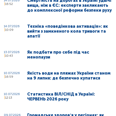
Смертність на дорогах в Україні удвічі
14.07.2026
16:52
вища, ніж в ЄС: експерти закликають
до комплексної реформи безпеки руху
Техніка «поведінкова активація»: як
14.07.2026
10:09
вийти з замкненого кола тривоги та
апатії
Як подбати про себе під час
13.07.2026
10:43
менопаузи
Якість води на пляжах України станом
10.07.2026
16:59
на 9 липня: де безпечно купатися
Статистика ВІЛ/СНІД в Україні:
10.07.2026
12:13
ЧЕРВЕНЬ 2026 року
Громадське здоровʼя у регіонах: як
09.07.2026