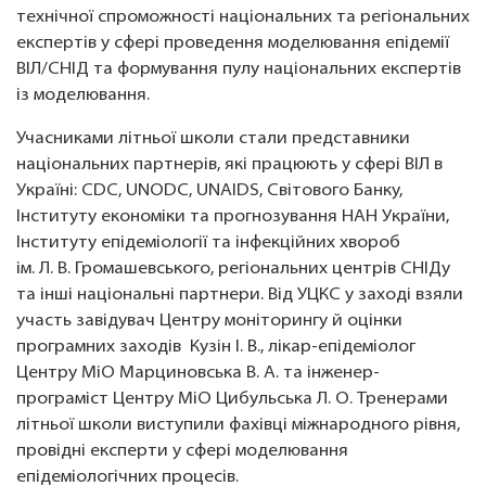
технічної спроможності національних та регіональних
експертів у сфері проведення моделювання епідемії
ВІЛ/СНІД та формування пулу національних експертів
із моделювання.
Учасниками літньої школи стали представники
національних партнерів, які працюють у сфері ВІЛ в
Україні: CDC, UNODC, UNAIDS, Світового Банку,
Інституту економіки та прогнозування НАН України,
Інституту епідеміології та інфекційних хвороб
ім. Л. В. Громашевського, регіональних центрів СНІДу
та інші національні партнери. Від УЦКС у заході взяли
участь завідувач Центру моніторингу й оцінки
програмних заходів Кузін І. В., лікар-епідеміолог
Центру МіО Марциновська В. А. та інженер-
програміст Центру МіО Цибульська Л. О. Тренерами
літньої школи виступили фахівці міжнародного рівня,
провідні експерти у сфері моделювання
епідеміологічних процесів.