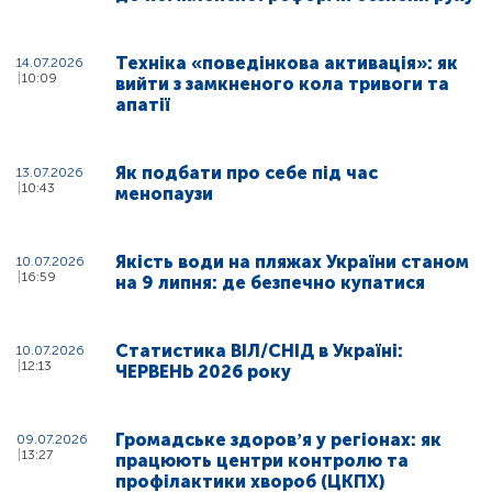
Техніка «поведінкова активація»: як
14.07.2026
10:09
вийти з замкненого кола тривоги та
апатії
Як подбати про себе під час
13.07.2026
10:43
менопаузи
Якість води на пляжах України станом
10.07.2026
16:59
на 9 липня: де безпечно купатися
Статистика ВІЛ/СНІД в Україні:
10.07.2026
12:13
ЧЕРВЕНЬ 2026 року
Громадське здоровʼя у регіонах: як
09.07.2026
13:27
працюють центри контролю та
профілактики хвороб (ЦКПХ)