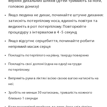
верхніх дихальних шляхів (дітей тримають за ноги,
головою донизу)
Якщо людина не дихає, починайте штучне дихання:
затисніть потерпілому носа, вдихніть повітря та
видихніть в рот потерпілому. Повторюйте
процедуру з інтервалом в 4 -5 секунд
Якщо відсутнє серцебиття, починайте робити
непрямий масаж серця
Покладіть потерпілого на рівну, тверду поверхню
Покладіть свої долоні (одна на одну) на груди
потерпілому;
Випряміть руки в ліктях і всією своєю вагою натисніть на
неї;
Зробіть не менше 30 натискань, тривалість кожного
близько 1 секунди