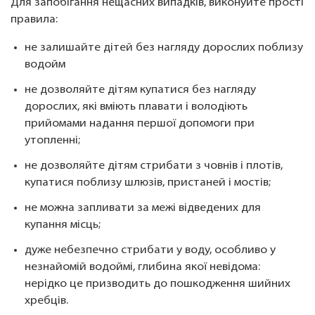
Для запобігання нещасних випадків, виконуйте прості
правила:
не залишайте дітей без нагляду дорослих поблизу
водойм
не дозволяйте дітям купатися без нагляду
дорослих, які вміють плавати і володіють
прийомами надання першої допомоги при
утопленні;
не дозволяйте дітям стрибати з човнів і плотів,
купатися поблизу шлюзів, пристаней і мостів;
не можна запливати за межі відведених для
купання місць;
дуже небезпечно стрибати у воду, особливо у
незнайомій водоймі, глибина якої невідома:
нерідко це призводить до пошкодження шийних
хребців.