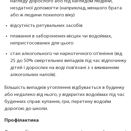
нагляду дорослого або під наглядом людини,
нездатної допомогти (наприклад, меншого брата
або ж людини похилого віку)
відсутність рятувальних засобів
плавання в заборонених місцях чи водоймах,
непристосованих для цього
стан алкогольного чи наркотичного сп’яніння (від
25 до 50% смертельних випадків під час відпочинку
дітей і дорослих на воді пов’язані з з вживанням
алкогольних напоїв).
Більшість випадків утоплення відбувається в будинку
або недалеко від нього, у відкритих водоймах під час
буденних справ: купання, гри, перетину водойм
дорогою до школи.
Профілактика