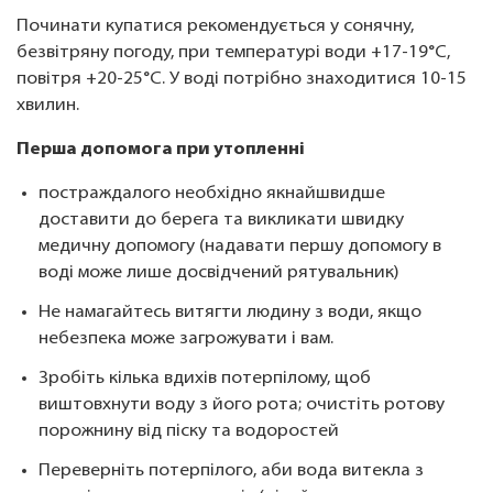
Починати купатися рекомендується у сонячну,
безвітряну погоду, при температурі води +17-19°С,
повітря +20-25°С. У воді потрібно знаходитися 10-15
хвилин.
Перша допомога при утопленні
постраждалого необхідно якнайшвидше
доставити до берега та викликати швидку
медичну допомогу (надавати першу допомогу в
воді може лише досвідчений рятувальник)
Не намагайтесь витягти людину з води, якщо
небезпека може загрожувати і вам.
Зробіть кілька вдихів потерпілому, щоб
виштовхнути воду з його рота; очистіть ротову
порожнину від піску та водоростей
Переверніть потерпілого, аби вода витекла з