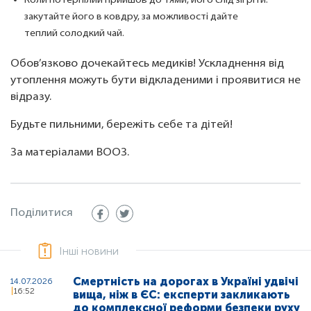
Коли потерпілий прийшов до тями, його слід зігріти:
закутайте його в ковдру, за можливості дайте
теплий солодкий чай.
Обов’язково дочекайтесь медиків! Ускладнення від
утоплення можуть бути відкладеними і проявитися не
відразу.
Будьте пильними, бережіть себе та дітей!
За матеріалами ВООЗ.
Поділитися
Інші новини
Смертність на дорогах в Україні удвічі
14.07.2026
16:52
вища, ніж в ЄС: експерти закликають
до комплексної реформи безпеки руху