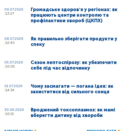
Громадське здоровʼя у регіонах: як
09.07.2026
13:27
працюють центри контролю та
профілактики хвороб (ЦКПХ)
Як правильно зберігати продукти у
08.07.2026
12:40
спеку
Сезон лептоспірозу: як убезпечити
05.07.2026
10:05
себе під час відпочинку
Чому засмагати — погана ідея: як
01.07.2026
14:34
захиститися від сильного сонця
Вроджений токсоплазмоз: як мамі
30.06.2026
10:15
вберегти дитину від хвороби