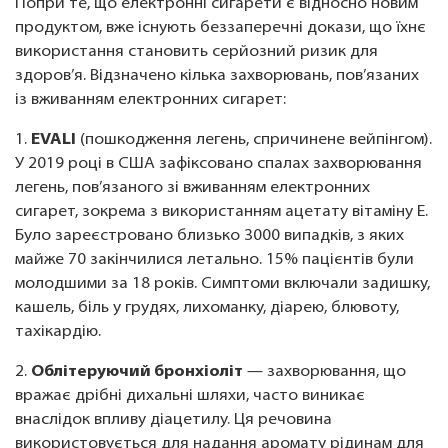
Попри те, що електронні сигарети є відносно новим
продуктом, вже існують беззаперечні докази, що їхнє
використання становить серйозний ризик для
здоров’я. Відзначено кілька захворювань, пов’язаних
із вживанням електронних сигарет:
1.
EVALI
(пошкодження легень, спричинене вейпінгом).
У 2019 році в США зафіксовано спалах захворювання
легень, пов’язаного зі вживанням електронних
сигарет, зокрема з використанням ацетату вітаміну Е.
Було зареєстровано близько 3000 випадків, з яких
майже 70 закінчилися летально. 15% пацієнтів були
молодшими за 18 років. Симптоми включали задишку,
кашель, біль у грудях, лихоманку, діарею, блювоту,
тахікардію.
2.
Облітеруючий бронхіоліт
— захворювання, що
вражає дрібні дихальні шляхи, часто виникає
внаслідок впливу діацетилу. Ця речовина
використовується для надання аромату рідинам для