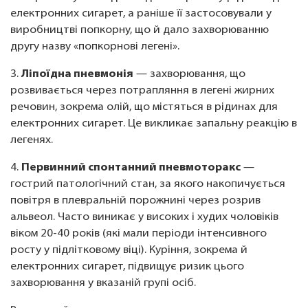
електронних сигарет, а раніше її застосовували у
виробництві попкорну, що й дало захворюванню
другу назву «попкорнові легені».
3.
Ліпоїдна пневмонія
— захворювання, що
розвивається через потрапляння в легені жирних
речовин, зокрема олій, що містяться в рідинах для
електронних сигарет. Це викликає запальну реакцію в
легенях.
4.
Первинний спонтанний пневмоторакс
—
гострий патологічний стан, за якого накопичується
повітря в плевральній порожнині через розрив
альвеол. Часто виникає у високих і худих чоловіків
віком 20-40 років (які мали періоди інтенсивного
росту у підлітковому віці). Куріння, зокрема й
електронних сигарет, підвищує ризик цього
захворювання у вказаній групі осіб.