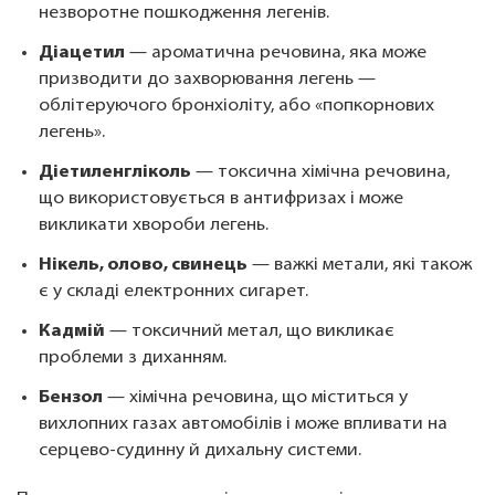
незворотне пошкодження легенів.
Діацетил
— ароматична речовина, яка може
призводити до захворювання легень —
облітеруючого бронхіоліту, або «попкорнових
легень».
Діетиленгліколь
— токсична хімічна речовина,
що використовується в антифризах і може
викликати хвороби легень.
Нікель, олово, свинець
— важкі метали, які також
є у складі електронних сигарет.
Кадмій
— токсичний метал, що викликає
проблеми з диханням.
Бензол
— хімічна речовина, що міститься у
вихлопних газах автомобілів і може впливати на
серцево-судинну й дихальну системи.