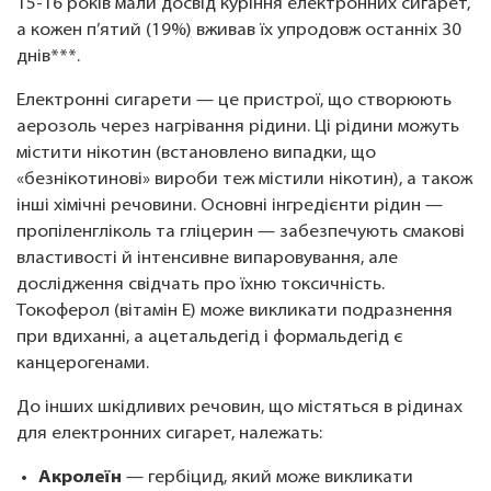
15-16 років мали досвід куріння електронних сигарет,
а кожен п’ятий (19%) вживав їх упродовж останніх 30
днів***.
Електронні сигарети — це пристрої, що створюють
аерозоль через нагрівання рідини. Ці рідини можуть
містити нікотин (встановлено випадки, що
«безнікотинові» вироби теж містили нікотин), а також
інші хімічні речовини. Основні інгредієнти рідин —
пропіленгліколь та гліцерин — забезпечують смакові
властивості й інтенсивне випаровування, але
дослідження свідчать про їхню токсичність.
Токоферол (вітамін Е) може викликати подразнення
при вдиханні, а ацетальдегід і формальдегід є
канцерогенами.
До інших шкідливих речовин, що містяться в рідинах
для електронних сигарет, належать:
Акролеїн
— гербіцид, який може викликати