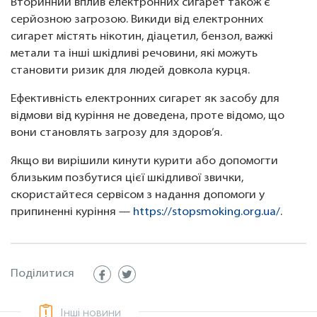
Вторинний вплив електронних сигарет також є
серйозною загрозою. Викиди від електронних
сигарет містять нікотин, діацетил, бензол, важкі
метали та інші шкідливі речовини, які можуть
становити ризик для людей довкола курця.
Ефективність електронних сигарет як засобу для
відмови від куріння не доведена, проте відомо, що
вони становлять загрозу для здоров’я.
Якщо ви вирішили кинути курити або допомогти
близьким позбутися цієї шкідливої звички,
скористайтеся сервісом з надання допомоги у
припиненні куріння —
https://stopsmoking.org.ua/
.
Поділитися
Інші новини