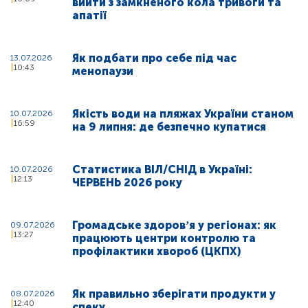
вийти з замкненого кола тривоги та
апатії
Як подбати про себе під час
13.07.2026
10:43
менопаузи
Якість води на пляжах України станом
10.07.2026
16:59
на 9 липня: де безпечно купатися
Статистика ВІЛ/СНІД в Україні:
10.07.2026
12:13
ЧЕРВЕНЬ 2026 року
Громадське здоровʼя у регіонах: як
09.07.2026
13:27
працюють центри контролю та
профілактики хвороб (ЦКПХ)
Як правильно зберігати продукти у
08.07.2026
12:40
спеку