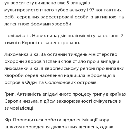
університету виявлено вже 5 випадків
мультирезистентного туберкульозу і 97 контактних
осіб, серед них зареєстровані особи з активною та
латентною формами хвороби.
Поліомієліт. Нових випадків поліомієліту за останні 2
тижні в Європі не зареєстровано.
Лихоманка Зіка. За останній тиждень міністерство
охорони здоров’я Іспанії сповістило про 3 випадки
лихоманки Зіка. В європейському регіоні про випадки
хвороби серед населення надійшла інформація з
островів Фіджі та Соломонових островів.
Грип. Активність епідемічного процесу грипу в країнах
Європи низька, підйом захворюваності очікується в
зимові місяці.
Кір. Проводиться робота щодо елімінації кору
шляхом проведення двократних щеплень, однак