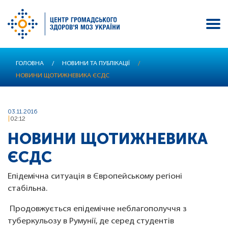
Перейти
ГОЛОВНА
/
НОВИНИ ТА ПУБЛІКАЦІЇ
/
до
НОВИНИ ЩОТИЖНЕВИКА ЄСДС
основного
вмісту
03.11.2016
02:12
НОВИНИ ЩОТИЖНЕВИКА
ЄСДС
Епідемічна ситуація в Європейському регіоні
стабільна.
Продовжується епідемічне неблагополуччя з
туберкульозу в Румунії, де серед студентів