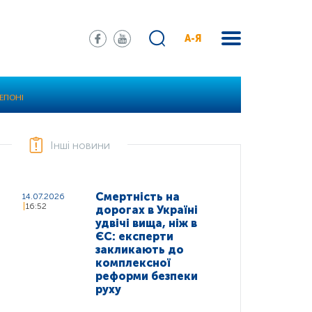
А-Я
ЕГІОНІ
Інші новини
Смертність на
14.07.2026
16:52
дорогах в Україні
удвічі вища, ніж в
ЄС: експерти
закликають до
комплексної
реформи безпеки
руху