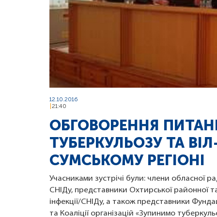
12.10.2016
21:40
ОБГОВОРЕННЯ ПИТАНЬ
ТУБЕРКУЛЬОЗУ ТА ВІЛ
СУМСЬКОМУ РЕГІОНІ
Учасниками зустрічі були: члени обласної ра
СНІДу, представники Охтирської районної та 
інфекції/СНІДу, а також представники Фунда
та Коаліції організацій «Зупинимо туберкуль