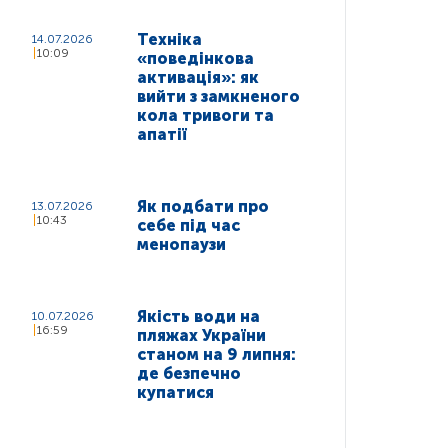
Техніка
14.07.2026
10:09
«поведінкова
активація»: як
вийти з замкненого
кола тривоги та
апатії
Як подбати про
13.07.2026
10:43
себе під час
менопаузи
Якість води на
10.07.2026
16:59
пляжах України
станом на 9 липня:
де безпечно
купатися