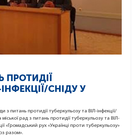
 ПРОТИДІЇ
-ІНФЕКЦІЇ/CНІДУ У
ди з питань протидії туберкульозу та ВІЛ-інфекції/
міської рад з питань протидії туберкульозу та ВІЛ-
ції «Громадський рух «Українці проти туберкульозу»
оз разом».