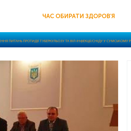
ЧАС ОБИРАТИ ЗДОРОВ'Я
ННЯ ПИТАНЬ ПРОТИДІЇ ТУБЕРКУЛЬОЗУ ТА ВІЛ-ІНФЕКЦІЇ/CНІДУ У СУМСЬКОМУ Р