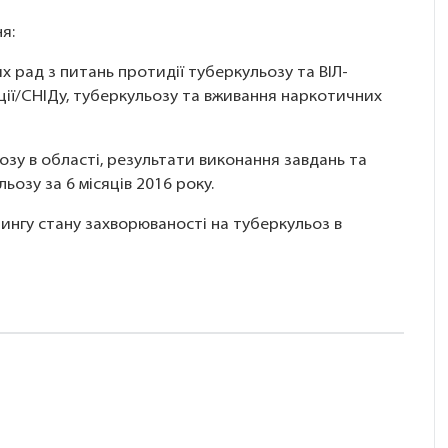
я:
х рад з питань протидії туберкульозу та ВІЛ-
ції/СНІДу, туберкульозу та вживання наркотичних
ьозу в області, результати виконання завдань та
ьозу за 6 місяців 2016 року.
рингу стану захворюваності на туберкульоз в