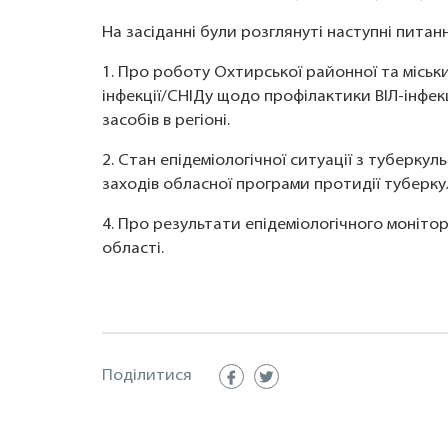
На засіданні були розглянуті наступні питанн
1. Про роботу Охтирської районної та міськи
інфекції/СНІДу щодо профілактики ВІЛ-інфек
засобів в регіоні.
2. Стан епідеміологічної ситуації з туберкул
заходів обласної програми протидії туберкул
4. Про результати епідеміологічного моніто
області.
Поділитися