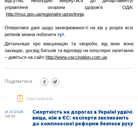
відсутня, необхідно звернутися до департаменту/
управління охорони здоров’я ОДА:
http://moz.gov.ua/regionalni-upravlinnja
Оперативні дані щодо захворюваності на кір у розрізі всіх 
регіонів можна побачити 
тут
. 
Детальніше про вакцинацію та хвороби, від яких вона 
захищає, досвід батьків та відповіді на популярні запитання 
– дивіться на сайті
http://www.vaccination.com.ua
Поділитися
Інші новини
Смертність на дорогах в Україні удвічі
14.07.2026
16:52
вища, ніж в ЄС: експерти закликають
до комплексної реформи безпеки руху