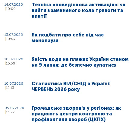
Техніка «поведінкова активація»: як
14.07.2026
10:09
вийти з замкненого кола тривоги та
апатії
Як подбати про себе під час
13.07.2026
10:43
менопаузи
Якість води на пляжах України станом
10.07.2026
16:59
на 9 липня: де безпечно купатися
Статистика ВІЛ/СНІД в Україні:
10.07.2026
12:13
ЧЕРВЕНЬ 2026 року
Громадське здоровʼя у регіонах: як
09.07.2026
13:27
працюють центри контролю та
профілактики хвороб (ЦКПХ)