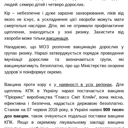
людей: семеро дітей і четверо дорослих.
Кір – небезпечне і дуже заразне захворювання, ліків від 
якого не існує, а ускладнення цієї хвороби можуть мати 
смертельні наслідки. Діти, які не отримали профілактичне 
щеплення, знаходяться у зоні ризику. Захистити від 
хвороби може тільки
 вакцинація
.
Нагадаємо, що МОЗ розпочне вакцинацію дорослих у 
групах ризику. Наразі затверджується порядок проведення 
імунізації дорослим та визначаються групи, які 
вакцинуватимуть безоплатно, про що Міністерство охорони 
здоров`я поінформує окремо.
Вакцина проти кору є у
 наявності в усіх регіонах
. Для 
щеплень КПК в Україну наразі постачається вакцина 
“Пріорикс” виробництва “Глаксо Сміт Кляйн”, вона якісна, 
ефективна і безпечна, надається державою безоплатно. 
Станом на 07 червня 2018 року, в Україні наявні 
909
тисяч 
доз вакцин
, також очікуються подальші поставки вакцини 
КПК. Якщо в окремому лікувальному закладі вакцина 