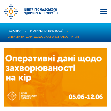
Перейти
ГОЛОВНА
/
НОВИНИ ТА ПУБЛІКАЦІЇ
/
до
ОПЕРАТИВНІ ДАНІ ЩОДО ЗАХВОРЮВАНОСТІ НА КІР
основного
вмісту