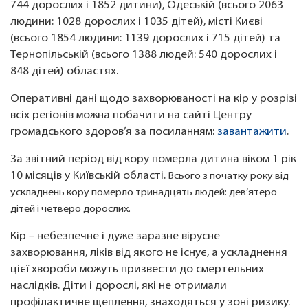
744 дорослих і 1852 дитини), Одеській (всього 2063
людини: 1028 дорослих і 1035 дітей), місті Києві
(всього 1854 людини: 1139 дорослих і 715 дітей) та
Тернопільській (всього 1388 людей: 540 дорослих і
848 дітей) областях.
Оперативні дані щодо захворюваності на кір у розрізі
всіх регіонів можна побачити на сайті Центру
громадського здоров’я за посиланням:
завантажити
.
За звітний період від кору померла дитина віком 1 рік
10 місяців у Київській області.
Всього з початку року від
ускладнень кору померло тринадцять людей: дев’ятеро
дітей і четверо дорослих.
Кір – небезпечне і дуже заразне вірусне
захворювання, ліків від якого не існує, а ускладнення
цієї хвороби можуть призвести до смертельних
наслідків. Діти і дорослі, які не отримали
профілактичне щеплення, знаходяться у зоні ризику.