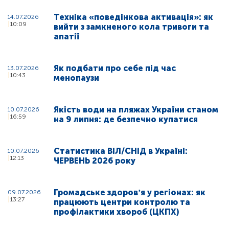
Техніка «поведінкова активація»: як
14.07.2026
10:09
вийти з замкненого кола тривоги та
апатії
Як подбати про себе під час
13.07.2026
10:43
менопаузи
Якість води на пляжах України станом
10.07.2026
16:59
на 9 липня: де безпечно купатися
Статистика ВІЛ/СНІД в Україні:
10.07.2026
12:13
ЧЕРВЕНЬ 2026 року
Громадське здоровʼя у регіонах: як
09.07.2026
13:27
працюють центри контролю та
профілактики хвороб (ЦКПХ)