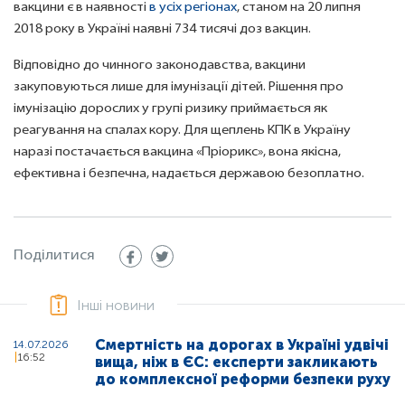
вакцини є в наявності
в усіх регіонах
, станом на 20 липня 
2018 року в Україні наявні 
734
 тисячі доз вакцин.
Відповідно до чинного законодавства, вакцини 
закуповуються лише для імунізації дітей. Рішення про 
імунізацію дорослих у групі ризику приймається як 
реагування на спалах кору. Для щеплень КПК в Україну 
наразі постачається вакцина «Пріорикс», вона якісна, 
ефективна і безпечна, надається державою безоплатно.
Поділитися
Інші новини
Смертність на дорогах в Україні удвічі
14.07.2026
16:52
вища, ніж в ЄС: експерти закликають
до комплексної реформи безпеки руху