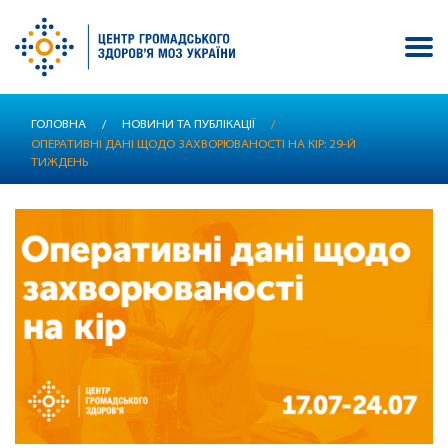
Перейти
ГОЛОВНА
/
НОВИНИ ТА ПУБЛІКАЦІЇ
/
до
ОПЕРАТИВНІ ДАНІ ЩОДО ЗАХВОРЮВАНОСТІ НА КІР: 29-Й
основного
ТИЖДЕНЬ
вмісту