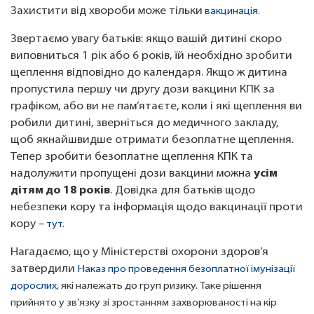
Захистити від хвороби може тільки
 вакцинація
.
Звертаємо увагу батьків: якщо вашій дитині скоро
виповниться 1 рік або 6 років, їй необхідно зробити
щеплення відповідно до календаря. Якщо ж дитина
пропустила першу чи другу дози вакцини КПК за
графіком, або ви не пам’ятаєте, коли і які щеплення ви
робили дитині, зверніться до медичного закладу,
щоб якнайшвидше отримати безоплатне щеплення.
Тепер зробити безоплатне щеплення КПК та
надолужити пропущені дози вакцини можна
усім 
дітям до 18 років
. Довідка для батьків щодо 
небезпеки кору та інформація щодо вакцинації проти 
кору –
 тут.
Нагадаємо, що у Міністерстві охорони здоров’я
затвердили
Наказ про проведення безоплатної імунізації 
дорослих
, які належать до груп ризику. Таке рішення 
прийнято у зв’язку зі зростанням захворюваності на кір 