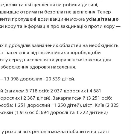
те, коли та які щеплення ви робили дитині,
айшвидше отримати безоплатне щеплення. Тепер
ужити пропущені дози вакцини можна
усім дітям до
еки кору та інформація про вакцинацію проти кору —
их підрозділів зазначених областей на необхідність
т населення від інфекційних хвороб», щоби
ту серед населення та управлінські заходи для
 збереження здоров’я населення.
— 13 398 дорослих і 20 539 дітей.
й (загалом 6 718 осіб: 2 037 дорослих і 4 681
орослих і 2 387 дітей), Закарпатській (3 251 осіб:
соба: 1 251 дорослий і 1 250 дітей), місті Київ (2 325
ьській (1 916 осіб: 694 дорослі та 1 222 дитини)
у розрізі всіх регіонів можна побачити на сайті