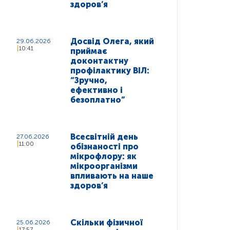
здоров’я
Досвід Олега, який
29.06.2026
10:41
приймає
доконтактну
профілактику ВІЛ:
“Зручно,
ефективно і
безоплатно”
Всесвітній день
27.06.2026
11:00
обізнаності про
мікрофлору: як
мікроорганізми
впливають на наше
здоров’я
Скільки фізичної
25.06.2026
17:57