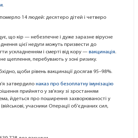
м
.
 померло 14 людей: десятеро дітей і четверо
ує, що кір — небезпечне і дуже заразне вірусне
кладнення цієї недуги можуть призвести до
гти ускладненням і смерті від кору —
вакцинація
.
чне щеплення, перебувають у зоні ризику.
хідно, щоби рівень вакцинації досягав 95–98%.
в’я затвердило
наказ про безоплатну імунізацію
е рішення прийнято у зв’язку зі зростанням
рема, йдеться про поширення захворюваності у
(військові, учасники Операції об’єднаних сил,