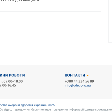
 639 728 доз вакцини.
ИНИ РОБОТИ
КОНТАКТИ
т: 09:00–18:00
+380 44 334 56 89
9:00-16:45
info@phc.org.ua
ства охорони здоров’я України», 2026
бо відео, передрук чи будь-яке інше поширення інформації Центру громадсько