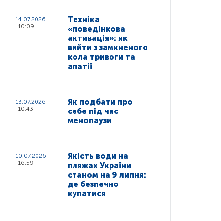
Техніка
14.07.2026
10:09
«поведінкова
активація»: як
вийти з замкненого
кола тривоги та
апатії
Як подбати про
13.07.2026
10:43
себе під час
менопаузи
Якість води на
10.07.2026
16:59
пляжах України
станом на 9 липня:
де безпечно
купатися