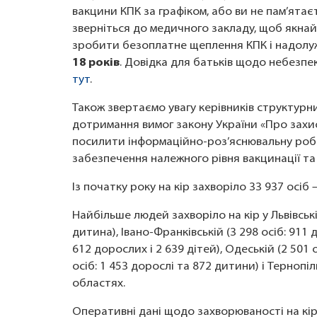
вакцини КПК за графіком, або ви не пам’ятає
зверніться до медичного закладу, щоб якн
зробити безоплатне щеплення КПК і надол
18 років
. Довідка для батьків щодо небезп
тут
.
Також звертаємо увагу керівників структурн
дотримання вимог закону України «Про захис
посилити інформаційно-роз’яснювальну робо
забезпечення належного рівня вакцинації та
Із початку року на кір захворіло 33 937 осіб 
Найбільше людей захворіло на кір у Львівські
дитина), Івано-Франківській (3 298 осіб: 911 д
612 дорослих і 2 639 дітей), Одеській (2 501 о
осіб: 1 453 дорослі та 872 дитини) і Тернопіл
областях.
Оперативні дані щодо захворюваності на кір 