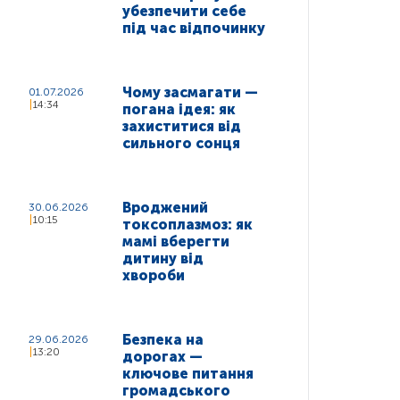
убезпечити себе
під час відпочинку
Чому засмагати —
01.07.2026
14:34
погана ідея: як
захиститися від
сильного сонця
Вроджений
30.06.2026
10:15
токсоплазмоз: як
мамі вберегти
дитину від
хвороби
Безпека на
29.06.2026
13:20
дорогах —
ключове питання
громадського