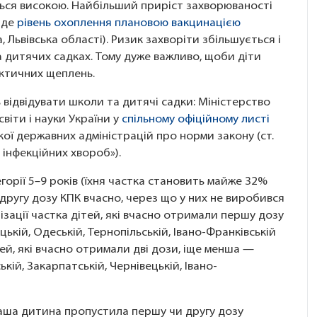
ться високою. Найбільший приріст захворюваності
, де
рівень охоплення плановою вакцинацією
 Львівська області). Ризик захворіти збільшується і
а дитячих садках. Тому дуже важливо, щоби діти
ктичних щеплень.
 відвідувати школи та дитячі садки: Міністерство
віти і науки України у
спільному офіційному листі
кої державних адміністрацій про норми закону (ст.
 інфекційних хвороб»).
егорії 5–9 років (їхня частка становить майже 32%
ли другу дозу КПК вчасно, через що у них не виробився
ізації частка дітей, які вчасно отримали першу дозу
ькій, Одеській, Тернопільській, Івано-Франківській
тей, які вчасно отримали дві дози, іще менша —
кій, Закарпатській, Чернівецькій, Івано-
ваша дитина пропустила першу чи другу дозу