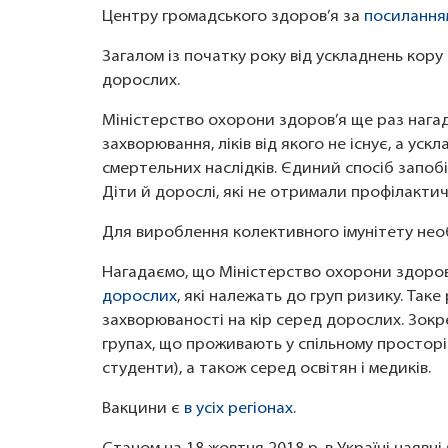
Центру громадського здоров’я за
посилання
Загалом із початку року від ускладнень кору
дорослих.
Міністерство охорони здоров’я ще раз нагад
захворювання, ліків від якого не існує, а ус
смертельних наслідків. Єдиний спосіб запобі
Діти й дорослі, які не отримали профілакти
Для вироблення колективного імунітету необ
Нагадаємо, що Міністерство охорони здоро
дорослих
, які належать до груп ризику. Так
захворюваності на кір серед дорослих. Зок
групах, що проживають у спільному просторі 
студенти), а також серед освітян і медиків.
Вакцини є
в усіх регіонах
.