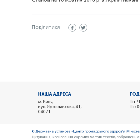
Станом на 18 жовтня 2018 р. в Україні наявні
Поділитися
НАША АДРЕСА
ГОД
м. Київ,
Пн–Ч
вул. Ярославська, 41,
Пт: 0
04071
© Державна установа «Центр громадського здоров’я Міністер
Цитування, копіювання окремих частин текстів, зображень а