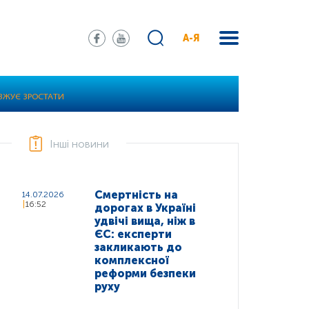
А-Я
ОВЖУЄ ЗРОСТАТИ
Інші новини
Смертність на
14.07.2026
16:52
дорогах в Україні
удвічі вища, ніж в
ЄС: експерти
закликають до
комплексної
реформи безпеки
руху