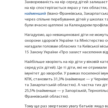
Захворюваність на кір серед дітей залишає
на кір спостерігається якраз у тих областях
найменший
(Івано-Франківська, Закарпатська,
через спільне перебування дітей у школах т
були вчасно щеплені за Календарем профіла
Нагадуємо, що невакциновані діти не можуть
охорони здоров’я України та Міністерство ос
нагадали головам обласних та Київської місь
15 Закону України «Про захист населення від
Найбільше хворіють на кір діти у віковій кат
серед усіх дітей). Це ті діти, які не отрима
імунітет до хвороби. У рамках посиленої імун
КПК, становить 31,3% (найменше — у Чернівец
та Закарпатській областях). А частка тих ді
25,5% (найменше — у Запорізькій, Тернопільсь
Франківській областях).
Тому ще раз звертаємо увагу батьків: якщо 