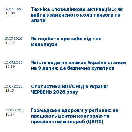
Техніка «поведінкова активація»: як
14.07.2026
10:09
вийти з замкненого кола тривоги та
апатії
Як подбати про себе під час
13.07.2026
10:43
менопаузи
Якість води на пляжах України станом
10.07.2026
16:59
на 9 липня: де безпечно купатися
Статистика ВІЛ/СНІД в Україні:
10.07.2026
12:13
ЧЕРВЕНЬ 2026 року
Громадське здоровʼя у регіонах: як
09.07.2026
13:27
працюють центри контролю та
профілактики хвороб (ЦКПХ)