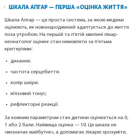
ШКАЛА АПГАР — ПЕРША «ОЦІНКА ЖИТТЯ»
Шкала Апгар — це проста система, за якою медики
оцінюють, як новонароджений адаптується до життя
поза утробою. На першій та п’ятій хвилині лікар-
неонатолог оцінює стан немовляти за п’ятьма
критеріями:
дихання;
частота серцебиття;
колір шкіри;
м’язовий тонус;
рефлекторні реакції.
За кожним параметром стан дитини оцінюється на 0,
1 або 2 бали. Найвища оцінка — 10. Ця шкала не
«визначає майбутнє», а допомагає лікарю зрозуміти,