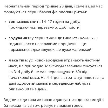
Неонатальний період триває 28 днів, і саме в цей час
формуються перші базові фізіологічні ритми:
сон:
малюк спить 14–17 годин на добу,
прокидаючись переважно, щоб поїсти;
годування:
у перші тижні дитина їсть кожні 2–3
години, часто невеликими порціями — це
нормально, адже шлунок ще дуже маленький;
маса тіла:
усі новонароджені втрачають частину
маси, це природно. Максимум зазвичай фіксується
на 3–4 добу й не має перевищувати 6% від
початкової маси. На 4–5 день втрата зупиняється, а
далі здоровий малюк в середньому набирає
близько 30 г на день.
Водночас дитина активно адаптується до взаємодії з
батьками та світом: реагує на мамин голос,