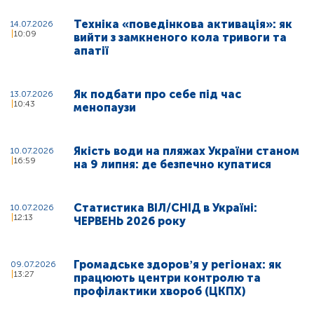
Техніка «поведінкова активація»: як
14.07.2026
10:09
вийти з замкненого кола тривоги та
апатії
Як подбати про себе під час
13.07.2026
10:43
менопаузи
Якість води на пляжах України станом
10.07.2026
16:59
на 9 липня: де безпечно купатися
Статистика ВІЛ/СНІД в Україні:
10.07.2026
12:13
ЧЕРВЕНЬ 2026 року
Громадське здоровʼя у регіонах: як
09.07.2026
13:27
працюють центри контролю та
профілактики хвороб (ЦКПХ)