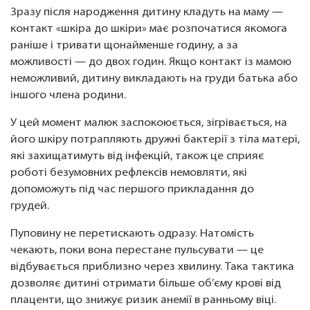
Зразу після народження дитину кладуть на маму —
контакт «шкіра до шкіри» має розпочатися якомога
раніше і тривати щонайменше годину, а за
можливості — до двох годин. Якщо контакт із мамою
неможливий, дитину викладають на груди батька або
іншого члена родини.
У цей момент малюк заспокоюється, зігрівається, на
його шкіру потрапляють дружні бактерії з тіла матері,
які захищатимуть від інфекцій, також це сприяє
роботі безумовних рефлексів немовляти, які
допоможуть під час першого прикладання до
грудей.
Пуповину не перетискають одразу. Натомість
чекають, поки вона перестане пульсувати — це
відбувається приблизно через хвилину. Така тактика
дозволяє дитині отримати більше об’єму крові від
плаценти, що знижує ризик анемії в ранньому віці.