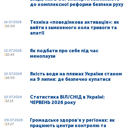
до комплексної реформи безпеки руху
Техніка «поведінкова активація»: як
14.07.2026
10:09
вийти з замкненого кола тривоги та
апатії
Як подбати про себе під час
13.07.2026
10:43
менопаузи
Якість води на пляжах України станом
10.07.2026
16:59
на 9 липня: де безпечно купатися
Статистика ВІЛ/СНІД в Україні:
10.07.2026
12:13
ЧЕРВЕНЬ 2026 року
Громадське здоровʼя у регіонах: як
09.07.2026
13:27
працюють центри контролю та