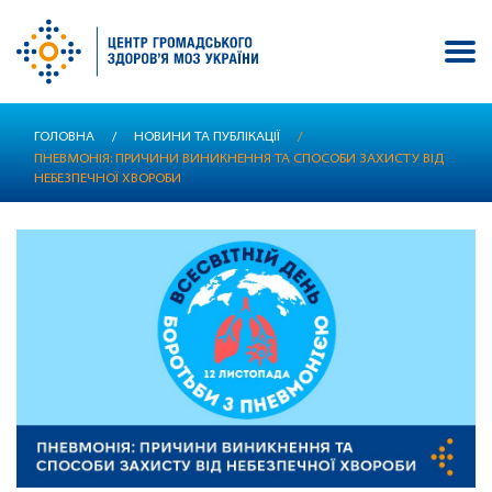
Перейти
ГОЛОВНА
/
НОВИНИ ТА ПУБЛІКАЦІЇ
/
до
ПНЕВМОНІЯ: ПРИЧИНИ ВИНИКНЕННЯ ТА СПОСОБИ ЗАХИСТУ ВІД
основного
НЕБЕЗПЕЧНОЇ ХВОРОБИ
вмісту