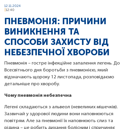
12.11.2024
12:40
ПНЕВМОНІЯ: ПРИЧИНИ
ВИНИКНЕННЯ ТА
СПОСОБИ ЗАХИСТУ ВІД
НЕБЕЗПЕЧНОЇ ХВОРОБИ
Пневмонія – гостре інфекційне запалення легень. До
Всесвітнього дня боротьби з пневмонією, який
відзначають щороку 12 листопада, розповідаємо
детальніше про хворобу.
Чому пневмонія небезпечна
Легені складаються з альвеол (невеликих мішечків).
Зазвичай у здорової людини вони наповнюються
повітрям. Але за пневмонії їх наповнюють слиз та
рідина – це робить дихання болісним і спричиняє