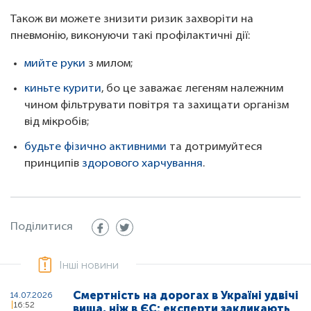
Також ви можете знизити ризик захворіти на
пневмонію, виконуючи такі профілактичні дії:
мийте руки
з милом;
киньте курити
, бо це заважає легеням належним
чином фільтрувати повітря та захищати організм
від мікробів;
будьте фізично активними
та дотримуйтеся
принципів
здорового харчування
.
Поділитися
Інші новини
Смертність на дорогах в Україні удвічі
14.07.2026
16:52
вища, ніж в ЄС: експерти закликають