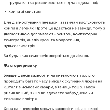
грудна клітка розширюється під час вдихання);
хрипи зі свистом.
Для діагностування пневмонії зазвичай вислуховують
хрипи в легенях. Проте це вдається не завжди, тому з
діагностикою допомагають рентген, комп’ютерна
томографія, аналіз крові та мокротиння,
пульсоксиметрія.
За будь-яких симптомів зверніться до лікаря.
Фактори ризику
Більше шансів захворіти на пневмонію в тих, хто
проводить багато часу в місцях скупчення людей на
кшталт військових казарм, в’язниць тощо. Також
ризик вищий, якщо ви вдихаєте забруднене чи
токсичне повітря.
Хоча на пневмонію можуть захворіти всі, дві вікові