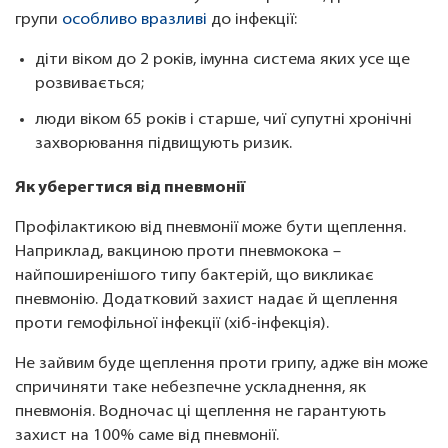
групи
особливо вразливі
до інфекції:
діти віком до 2 років, імунна система яких усе ще
розвивається;
люди віком 65 років і старше, чиї супутні хронічні
захворювання підвищують ризик.
Як уберегтися від пневмонії
Профілактикою від пневмонії може бути щеплення.
Наприклад, вакциною проти пневмокока –
найпоширенішого типу бактерій, що викликає
пневмонію. Додатковий захист надає й щеплення
проти гемофільної інфекції (хіб-інфекція).
Не зайвим буде щеплення проти грипу, адже він може
спричиняти таке небезпечне ускладнення, як
пневмонія. Водночас ці щеплення не гарантують
захист на 100% саме від пневмонії.