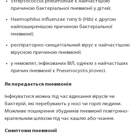
Streptococcus pneumoniae є найчастішою
причиною бактеріальної пневмонії у дітей;
Haemophilus influenzae типу b (Hib) є другою
найпоширенішою причиною бактеріальної
пневмонії;
респіраторно-синцитіальний вірус є найчастішою
вірусною причиною пневмонії;
у немовлят, інфікованих ВІЛ, однією з найчастіших
причин пневмонії є Pneumocystis jiroveci.
Як передається пневмонія
Інфікуватися можна під час вдихання вірусів чи
бактерій, які перебувають у носі чи горлі людини.
Можливе поширення збудників пневмонії повітряно-
крапельним шляхом під час кашлю або чхання.
Симптоми пневмонії