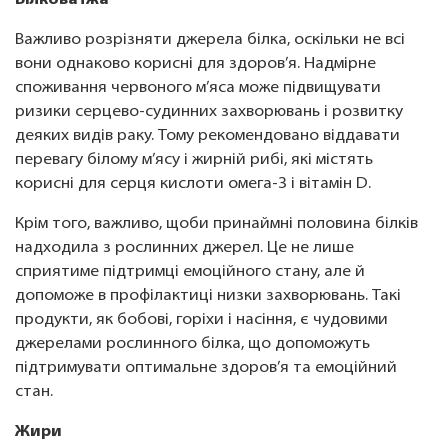
Білкова їжа
Важливо розрізняти джерела білка, оскільки не всі
вони однаково корисні для здоров’я. Надмірне
споживання червоного м’яса може підвищувати
ризики серцево-судинних захворювань і розвитку
деяких видів раку. Тому рекомендовано віддавати
перевагу білому м’ясу і жирній рибі, які містять
корисні для серця кислоти омега-3 і вітамін D.
Крім того, важливо, щоби принаймні половина білків
надходила з рослинних джерел. Це не лише
сприятиме підтримці емоційного стану, але й
допоможе в профілактиці низки захворювань. Такі
продукти, як бобові, горіхи і насіння, є чудовими
джерелами рослинного білка, що допоможуть
підтримувати оптимальне здоров’я та емоційний
стан.
Жири