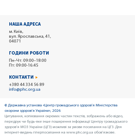
НАША АДРЕСА
м. Київ,
вул. Ярославська, 41,
04071
ГОДИНИ РОБОТИ
Пн–Чт: 09:00–18:00
Пт: 09:00-16:45
КОНТАКТИ
+380 44 334 56 89
info@phc.org.ua
© Державна установа «Центр громадського здоров’я Міністерства
охорони здоров’я України», 2026
Цитування, копіювання окремих частин текстів, зображень або відео,
передрук чи будь-яке інше поширення інформації Центру громадського
здоров’я МОЗ України (ЦГЗ) можливі за умови посилання на ЦГЗ. Для
інтернет-видань гіперпосилання на www.phc.org.ua обов’язкове.