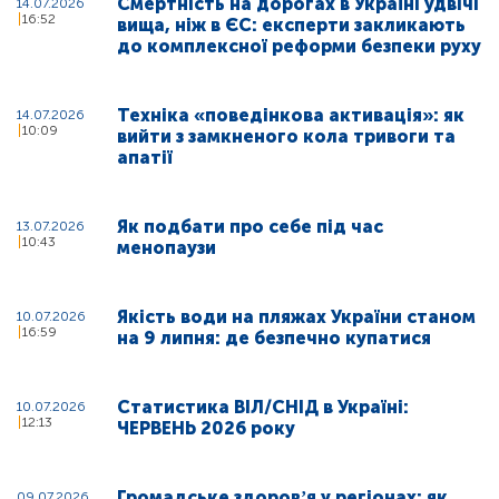
Смертність на дорогах в Україні удвічі
14.07.2026
16:52
вища, ніж в ЄС: експерти закликають
до комплексної реформи безпеки руху
Техніка «поведінкова активація»: як
14.07.2026
10:09
вийти з замкненого кола тривоги та
апатії
Як подбати про себе під час
13.07.2026
10:43
менопаузи
Якість води на пляжах України станом
10.07.2026
16:59
на 9 липня: де безпечно купатися
Статистика ВІЛ/СНІД в Україні:
10.07.2026
12:13
ЧЕРВЕНЬ 2026 року
Громадське здоровʼя у регіонах: як
09.07.2026