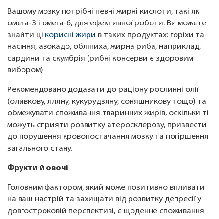
Вашому мозку потрібні певні жирні кислоти, такі як
омега-3 і омега-6, для ефективної роботи. Ви можете
знайти ці
корисні жири
в таких продуктах: горіхи та
насіння, авокадо, обліпиха, жирна риба, наприклад,
сардини та скумбрія (рибні консерви є здоровим
вибором).
Рекомендовано додавати до раціону рослинні олії
(оливкову, лляну, кукурудзяну, соняшникову тощо) та
обмежувати споживання тваринних жирів, оскільки ті
можуть сприяти розвитку атеросклерозу, призвести
до порушення кровопостачання мозку та погіршення
загального стану.
Фрукти й овочі
Головним фактором, який може позитивно впливати
на ваш настрій та захищати від розвитку депресії у
довгостроковій перспективі, є щоденне споживання