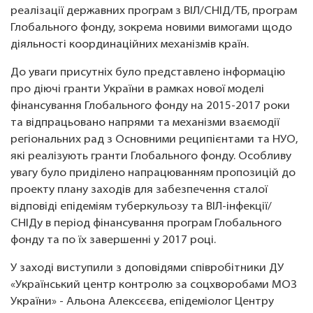
реалізації державних програм з ВІЛ/СНІД/ТБ, програм
Глобального фонду, зокрема новими вимогами щодо
діяльності координаційних механізмів країн.
До уваги присутніх було представлено інформацію
про діючі гранти України в рамках нової моделі
фінансування Глобального фонду на 2015-2017 роки
та відпрацьовано напрями та механізми взаємодії
регіональних рад з Основними реципієнтами та НУО,
які реалізують гранти Глобального фонду. Особливу
увагу було приділено напрацюванням пропозицій до
проекту плану заходів для забезпечення сталої
відповіді епідеміям туберкульозу та ВІЛ-інфекції/
СНІДу в період фінансування програм Глобального
фонду та по їх завершенні у 2017 році.
У заході виступили з доповідями співробітники ДУ
«Український центр контролю за соцхворобами МОЗ
України» - Альона Алексєєва, епідеміолог Центру