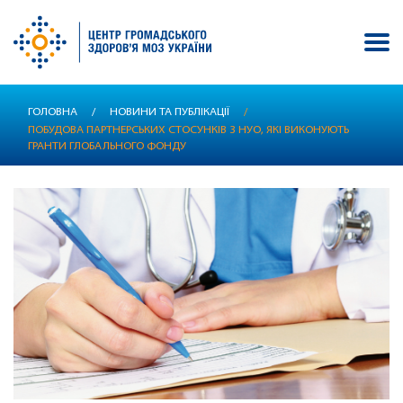
Перейти
ГОЛОВНА
/
НОВИНИ ТА ПУБЛІКАЦІЇ
/
до
ПОБУДОВА ПАРТНЕРСЬКИХ СТОСУНКІВ З НУО, ЯКІ ВИКОНУЮТЬ
основного
ГРАНТИ ГЛОБАЛЬНОГО ФОНДУ
вмісту