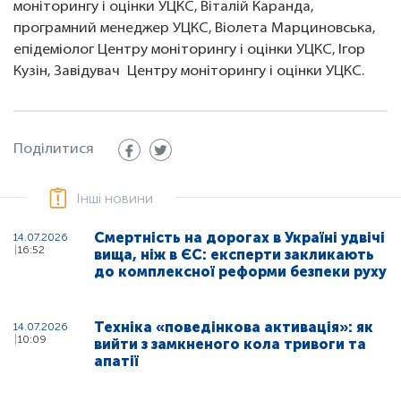
моніторингу і оцінки УЦКС, Віталій Каранда,
програмний менеджер УЦКС, Віолета Марциновська,
епідеміолог Центру моніторингу і оцінки УЦКС, Ігор
Кузін, Завідувач Центру моніторингу і оцінки УЦКС.
Поділитися
Інші новини
Смертність на дорогах в Україні удвічі
14.07.2026
16:52
вища, ніж в ЄС: експерти закликають
до комплексної реформи безпеки руху
Техніка «поведінкова активація»: як
14.07.2026
10:09
вийти з замкненого кола тривоги та
апатії