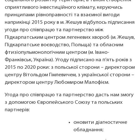
соціального розвитку територій, а також створення
сприятливого інвестиційного клімату, керуючись
принципами рівноправності та взаємної вигоди
наприкінці 2015 року в м. Жешув відбулось підписання
угоди про співпрацю та партнерство між
Підкарпатським центром легеневих хвороб (м. Жешув,
Підкарпатське воєводство, Польща) та обласним
фтизіопульмонологічним центром (м. Івано-
Франківськ, Україна). Угоду підписано на п’ять років з
2015 по 2020 роки: з польської сторони – директором
центру Вітольдом Гімлевичем, з української сторони –
директором центру Любомиром Малофієм.
Угода про співпрацю та партнерство дасть нам змогу
з допомогою Європейського Союзу та польських
партнерів:
оновити діагностичне
обладнання;