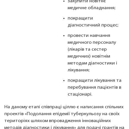
закупити новітнє
медичне обладнання;
покращити
діагностичний процес;
провести навчання
медичного персоналу
(лікарів та сестер
медичних) новітнім
методам діагностики і
лікування;
покращити лікування та
перебування пацієнтів в
стаціонарі.
На даному етапі співпраці ціллю є написання спільних
проектів «Подолання епідемії туберкульозу на своїх
територіях шляхом впровадження інноваційних
методів діагностики і лікування» для подачі грантів на