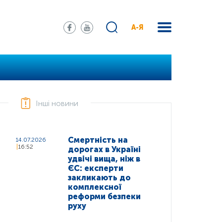
А-Я
Інші новини
Смертність на
14.07.2026
16:52
дорогах в Україні
удвічі вища, ніж в
ЄС: експерти
закликають до
комплексної
реформи безпеки
руху