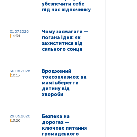
убезпечити себе
під час відпочинку
Чому засмагати —
01.07.2026
14:34
погана ідея: як
захиститися від
сильного сонця
Вроджений
30.06.2026
10:15
токсоплазмоз: як
мамі вберегти
дитину від
хвороби
Безпека на
29.06.2026
13:20
дорогах —
ключове питання
громадського