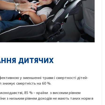
АННЯ ДИТЯЧИХ
ефективною у зменшенні травм і смертності дітей-
 знижує смертність на 60 %.
аконодавстві, 85 % – країни з високим рівнем
аїни з низьким рівнем доходів не мають таких норм в