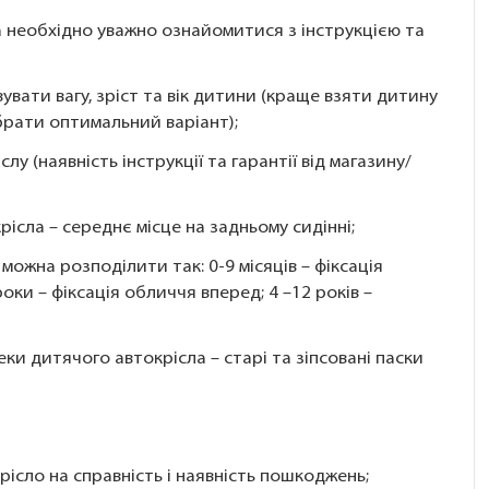
 необхідно уважно ознайомитися з інструкцією та
вувати вагу, зріст та вік дитини (краще взяти дитину
брати оптимальний варіант);
у (наявність інструкції та гарантії від магазину/
ісла – середнє місце на задньому сидінні;
 можна розподілити так: 0-9 місяців – фіксація
оки – фіксація обличчя вперед; 4 –12 років –
ки дитячого автокрісла – старі та зіпсовані паски
ісло на справність і наявність пошкоджень;