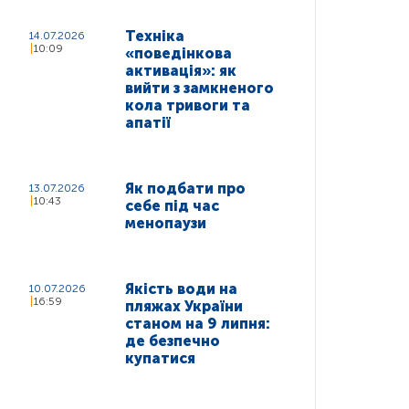
Техніка
14.07.2026
10:09
«поведінкова
активація»: як
вийти з замкненого
кола тривоги та
апатії
Як подбати про
13.07.2026
10:43
себе під час
менопаузи
Якість води на
10.07.2026
16:59
пляжах України
станом на 9 липня:
де безпечно
купатися