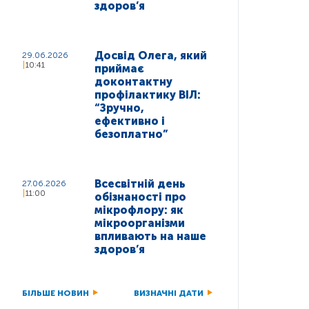
здоров’я
Досвід Олега, який
29.06.2026
10:41
приймає
доконтактну
профілактику ВІЛ:
“Зручно,
ефективно і
безоплатно”
Всесвітній день
27.06.2026
11:00
обізнаності про
мікрофлору: як
мікроорганізми
впливають на наше
здоров’я
БІЛЬШЕ НОВИН
ВИЗНАЧНІ ДАТИ