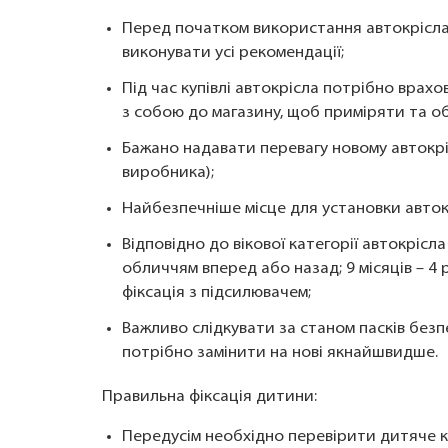
Перед початком використання автокрісла
виконувати усі рекомендації;
Під час купівлі автокрісла потрібно врахо
з собою до магазину, щоб приміряти та о
Бажано надавати перевагу новому автокрісл
виробника);
Найбезпечніше місце для установки автокр
Відповідно до вікової категорії автокрісла
обличчям вперед або назад; 9 місяців – 4 р
фіксація з підсилювачем;
Важливо слідкувати за станом пасків безпе
потрібно замінити на нові якнайшвидше.
Правильна фіксація дитини:
Передусім необхідно перевірити дитяче кр