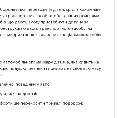
забороняється перевозити дітей, зріст яких менше
ку, у транспортних засобах, обладнаних ременями
бів, що дають змогу пристебнути дитину за
онструкцією цього транспортного засобу; на
без використання зазначених спеціальних засобів;
го автомобільного маневру дитина, яка сидить на
кцію подушки безпеки і приймає на себе всю масу
ю;
печної поведінки у авто;
дитися на дорозі;
фортніше переносити тривалі подорожі;