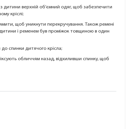
з дитини верхній об’ємний одяг, щоб забезпечити
ому кріслі;
рямити, щоб уникнути перекручування. Також ремені
м дитини і ременем був проміжок товщиною в один
 до спинки дитячого крісла;
фіксують обличчям назад, відхиливши спинку, щоб