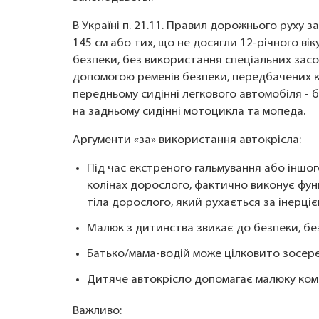
В Україні п. 21.11. Правил дорожнього руху 
145 см або тих, що не досягли 12-річного ві
безпеки, без використання спеціальних засо
допомогою ременів безпеки, передбачених к
передньому сидінні легкового автомобіля - 
на задньому сидінні мотоцикла та мопеда.
Аргументи «за» використання автокрісла:
Під час екстреного гальмування або іншо
колінах дорослого, фактично виконує фун
тіла дорослого, який рухається за інерціє
Малюк з дитинства звикає до безпеки, без
Батько/мама-водій може цілковито зосере
Дитяче автокрісло допомагає малюку ком
Важливо: