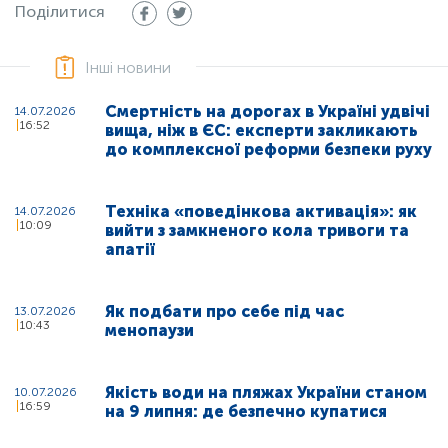
Поділитися
Інші новини
Смертність на дорогах в Україні удвічі
14.07.2026
16:52
вища, ніж в ЄС: експерти закликають
до комплексної реформи безпеки руху
Техніка «поведінкова активація»: як
14.07.2026
10:09
вийти з замкненого кола тривоги та
апатії
Як подбати про себе під час
13.07.2026
10:43
менопаузи
Якість води на пляжах України станом
10.07.2026
16:59
на 9 липня: де безпечно купатися