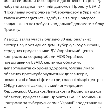
областей, змогли обговорити досягнення та досвід,
набутий завдяки технічній допомозі Проекту USAID
“Посилення контролю за туберкульозом в Україні”, а
також життєздатність здобутків та першочергові
завдання, що потребують подальшої допомоги з боку
Проекту.
У заході взяли участь близько 30 національних
експертів у протидії епідемії туберкульозу в Україні,
серед них представники ДУ «Український центр
контролю за соцхворобами МОЗ України»,
представники USAID, керівники обласних
департаментів охорони здоров¢я, головні лікарі
обласних протитуберкульозних диспансерів,
позаштатні обласні фтизіатри, головні лікарі центрів
СНІДу, головні фахівці з сімейної медицини
Херсонської, Одеської, Львівської та Кіровоградської
областей, представники Проекту USAID “Посилення
контролю за туберкульозом в Україні”, представники